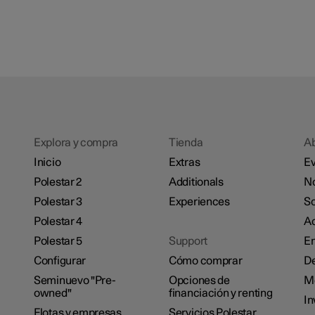
Explora y compra
Tienda
A
Inicio
Extras
Ev
Polestar 2
Additionals
No
Polestar 3
Experiences
So
Polestar 4
Ac
Polestar 5
Support
E
Configurar
Cómo comprar
De
Seminuevo "Pre-
Opciones de
M
owned"
financiación y renting
In
Flotas y empresas
Servicios Polestar