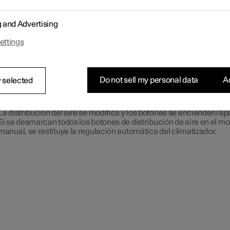
ba en la vista inicial.
 botones de distribución de aire de la vista de climatización se
g and Advertising
uentran en la parte central en torno al botón
AUTO
, de arriba haci
jo.
ettings
Distribución del aire - toberas de desempañado del parabrisas
Distribución del aire - toberas de ventilación en el tablero de
instrumentos y la consola central
Distribución del aire - toberas de ventilación del suelo
Do not sell my personal data
Ac
 selected
se uno o varios de los botones de distribución del aire para abrir o 
corriente de aire correspondiente.
La distribución del aire se modifica y los botones se encienden/ap
Si se desmarcan todos los botones de distribución de aire en el m
manual, se restituye la regulación automática del climatizador.