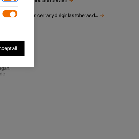
Distribución del aire
a
Abrir, cerrar y dirigir las toberas de ventilación
cept all
cerrar
agan.
odo