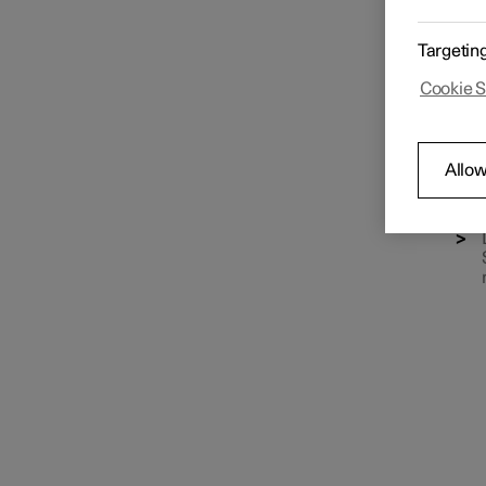
arri
Los
Targetin
enc
Distribución del aire
aba
Cookie S
Allow
Pul
la 
Calidad de aire