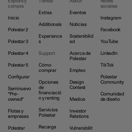
Explora y
Tienda
About
Redes
compra
sociales
Extras
Eventos
Inicio
Instagram
Additionals
Noticias
Polestar 2
Facebook
Experience
Sostenibilid
Polestar 3
s
ad
YouTube
Polestar 4
Support
Acerca de
LinkedIn
Polestar
Polestar 5
Cómo
TikTok
comprar
Empleo
Configurar
Polestar
Opciones
Design
Community
de
Contest
Seminuevo
financiació
"Pre-
Comunidad
n y renting
owned"
Medios
de diseño
Servicios
Flotas y
Investor
Polestar
empresas
Relations
Recarga
Polestar
Vulnerabilit