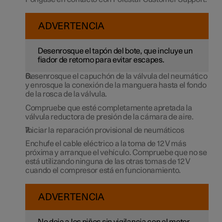
ADVERTENCIA
Desenrosque el tapón del bote, que incluye un
fiador de retorno para evitar escapes.
Desenrosque el capuchón de la válvula del neumático
y enrosque la conexión de la manguera hasta el fondo
de la rosca de la válvula.
Compruebe que esté completamente apretada la
válvula reductora de presión de la cámara de aire.
Iniciar la reparación provisional de neumáticos
Enchufe el cable eléctrico a la toma de
12 V
más
próxima y arranque el vehículo. Compruebe que no se
está utilizando ninguna de las otras tomas de
12 V
cuando el compresor está en funcionamiento.
ADVERTENCIA
No deje a los niños sin vigilancia con el motor