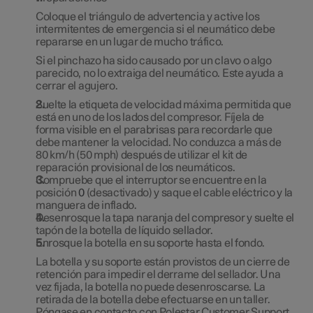
Coloque el triángulo de advertencia y active los
intermitentes de emergencia si el neumático debe
repararse en un lugar de mucho tráfico.
Si el pinchazo ha sido causado por un clavo o algo
parecido, no lo extraiga del neumático. Este ayuda a
cerrar el agujero.
Suelte la etiqueta de velocidad máxima permitida que
está en uno de los lados del compresor. Fíjela de
forma visible en el parabrisas para recordarle que
debe mantener la velocidad. No conduzca a más de
80 km/h
(
50 mph
) después de utilizar el kit de
reparación provisional de los neumáticos.
Compruebe que el interruptor se encuentre en la
posición
0
(desactivado) y saque el cable eléctrico y la
manguera de inflado.
Desenrosque la tapa naranja del compresor y suelte el
tapón de la botella de líquido sellador.
Enrosque la botella en su soporte hasta el fondo.
La botella y su soporte están provistos de un cierre de
retención para impedir el derrame del sellador. Una
vez fijada, la botella no puede desenroscarse. La
retirada de la botella debe efectuarse en un taller.
Póngase en contacto con Polestar Customer Support.