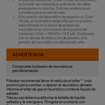
Si está por debajo de
1,3 bar
(
19 psi
), el neumático
no ha sido hermetizado lo suficiente. No debe
proseguirse la marcha. Solicite asistencia en
carretera para su remolcado.
Si la presión del neumático es superior a
1,3 bar
(
19 psi
), el neumático debe inflarse a la presión
especificada en la placa de presión de
neumáticos en el montante de la puerta del
conductor (
1 bar
=
100 kPa
=
14,5 psi
). Suelte aire
con la válvula de reducción de presión, si la
presión del neumático es demasiado alta.
ADVERTENCIA
Compruebe la presión de neumáticos
periódicamente.
2
Polestar recomienda llevar el vehículo al taller
más
próximo para cambiar o reparar el neumático dañado.
Informe al taller de que el neumático contiene líquido de
sellado.
Tras su uso deberá sustituirse la botella de líquido
sellador y la manguera. Póngase en contacto con