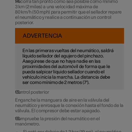
Recorra tan pronto como sea posible como mínimo
3 km
(
2 miles
) a una velocidad máxima de
80 km/h (50 mph)
para permitir que el sellador repare
el neumático y realice a continuación un control
posterior.
ADVERTENCIA
En las primeras vueltas del neumático, saldrá
líquido sellador del agujero del pinchazo.
Asegúrese de que no haya nadie en las
proximidades del automóvil de forma que le
pueda salpicar líquido sellador cuando el
vehículo inicia la marcha. La distancia debe
ser como mínimo de 2 metros (
7'
).
Control posterior
Enganche la manguera de aire en la válvula del
neumático y enrosque la conexión hasta el fondo de la
válvula. El compresor debe estar apagado.
Compruebe la presión del neumático en el
manómetro.