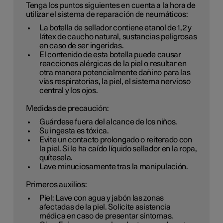
Tenga los puntos siguientes en cuenta a la hora de
utilizar el sistema de reparación de neumáticos:
La botella de sellador contiene etanol de 1,2 y
látex de caucho natural, sustancias peligrosas
en caso de ser ingeridas.
El contenido de esta botella puede causar
reacciones alérgicas de la piel o resultar en
otra manera potencialmente dañino para las
vías respiratorias, la piel, el sistema nervioso
central y los ojos.
Medidas de precaución:
Guárdese fuera del alcance de los niños.
Su ingesta es tóxica.
Evite un contacto prolongado o reiterado con
la piel. Si le ha caído líquido sellador en la ropa,
quítesela.
Lave minuciosamente tras la manipulación.
Primeros auxilios:
Piel: Lave con agua y jabón las zonas
afectadas de la piel. Solicite asistencia
médica en caso de presentar síntomas.