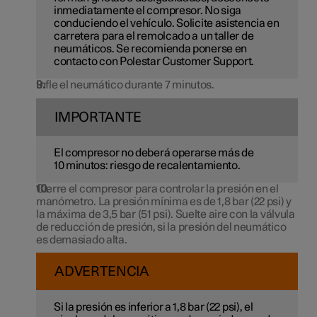
inmediatamente el compresor. No siga
conduciendo el vehículo. Solicite asistencia en
carretera para el remolcado a un taller de
neumáticos. Se recomienda ponerse en
contacto con Polestar Customer Support.
Infle el neumático durante 7 minutos.
IMPORTANTE
El compresor no deberá operarse más de
10 minutos
: riesgo de recalentamiento.
Cierre el compresor para controlar la presión en el
manómetro. La presión mínima es de
1,8 bar
(
22 psi
) y
la máxima de
3,5 bar
(
51 psi
). Suelte aire con la válvula
de reducción de presión, si la presión del neumático
es demasiado alta.
ADVERTENCIA
Si la presión es inferior a
1,8 bar
(
22 psi
), el