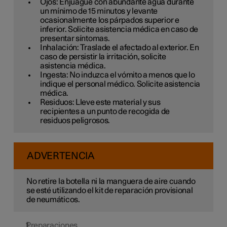
Ojos: Enjuague con abundante agua durante
un mínimo de 15 minutos y levante
ocasionalmente los párpados superior e
inferior. Solicite asistencia médica en caso de
presentar síntomas.
Inhalación: Traslade el afectado al exterior. En
caso de persistir la irritación, solicite
asistencia médica.
Ingesta: No induzca el vómito a menos que lo
indique el personal médico. Solicite asistencia
médica.
Residuos: Lleve este material y sus
recipientes a un punto de recogida de
residuos peligrosos.
ADVERTENCIA
No retire la botella ni la manguera de aire cuando
se esté utilizando el kit de reparación provisional
de neumáticos.
Preparaciones