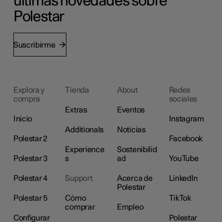
últimas novedades sobre
Polestar
Suscribirme
Explora y
Tienda
About
Redes
compra
sociales
Extras
Eventos
Inicio
Instagram
Additionals
Noticias
Polestar 2
Facebook
Experience
Sostenibilid
Polestar 3
s
ad
YouTube
Polestar 4
Support
Acerca de
LinkedIn
Polestar
Polestar 5
Cómo
TikTok
comprar
Empleo
Configurar
Polestar