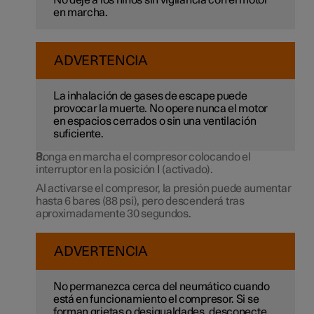
en marcha.
ADVERTENCIA
La inhalación de gases de escape puede
provocar la muerte. No opere nunca el motor
en espacios cerrados o sin una ventilación
suficiente.
Ponga en marcha el compresor colocando el
interruptor en la posición
I
(activado).
Al activarse el compresor, la presión puede aumentar
hasta
6 bares
(
88 psi
), pero descenderá tras
aproximadamente 30 segundos
.
ADVERTENCIA
No permanezca cerca del neumático cuando
está en funcionamiento el compresor. Si se
forman grietas o desigualdades, desconecte