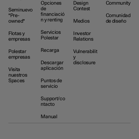
Opciones
Design
Community
de
Contest
Seminuevo
financiació
"Pre-
Comunidad
n y renting
owned"
Medios
de diseño
Servicios
Flotas y
Investor
Polestar
empresas
Relations
Recarga
Polestar
Vulnerabilit
empresas
y
Descargar
disclosure
aplicación
Visita
nuestros
Spaces
Puntos de
servicio
Support/co
ntacto
Manual