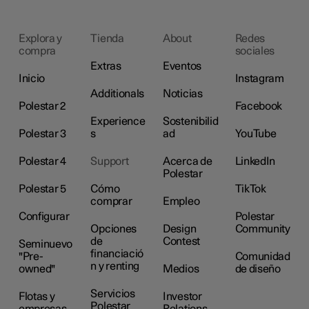
Explora y
Tienda
About
Redes
compra
sociales
Extras
Eventos
Inicio
Instagram
Additionals
Noticias
Polestar 2
Facebook
Experience
Sostenibilid
Polestar 3
s
ad
YouTube
Polestar 4
Support
Acerca de
LinkedIn
Polestar
Polestar 5
Cómo
TikTok
comprar
Empleo
Configurar
Polestar
Opciones
Design
Community
de
Contest
Seminuevo
financiació
"Pre-
Comunidad
n y renting
owned"
Medios
de diseño
Servicios
Flotas y
Investor
Polestar