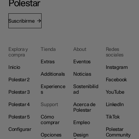
Polestar
Suscribirme
Explora y
Tienda
About
Redes
compra
sociales
Extras
Eventos
Inicio
Instagram
Additionals
Noticias
Polestar 2
Facebook
Experience
Sostenibilid
Polestar 3
s
ad
YouTube
Polestar 4
Support
Acerca de
LinkedIn
Polestar
Polestar 5
Cómo
TikTok
comprar
Empleo
Configurar
Polestar
Opciones
Design
Community