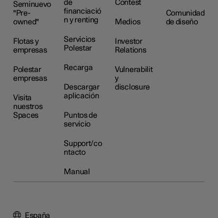
de
Contest
Seminuevo
financiació
"Pre-
Comunidad
n y renting
owned"
Medios
de diseño
Servicios
Flotas y
Investor
Polestar
empresas
Relations
Recarga
Polestar
Vulnerabilit
empresas
y
Descargar
disclosure
aplicación
Visita
nuestros
Spaces
Puntos de
servicio
Support/co
ntacto
Manual
España