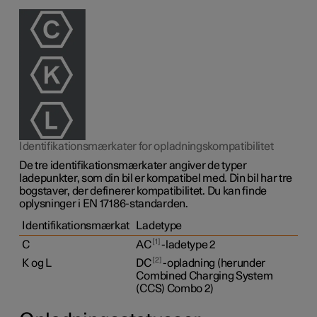
Identifikationsmærkater for opladningskompatibilitet
De tre identifikationsmærkater angiver de typer
ladepunkter, som din bil er kompatibel med. Din bil har tre
bogstaver, der definerer kompatibilitet. Du kan finde
oplysninger i EN 17186-standarden.
Identifikationsmærkat
Ladetype
1
C
AC
-ladetype 2
2
K og L
DC
-opladning (herunder
Combined Charging System
(CCS) Combo 2)