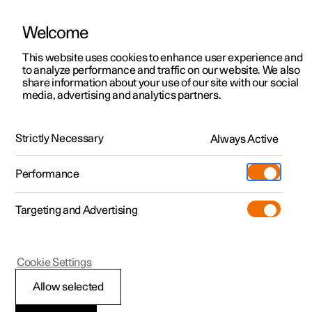
Welcome
Polestar 2
Kampagner til privatkunder
This website uses cookies to enhance user experience and
Håndbog
Videogalleri
Softwareopdateringer
to analyze performance and traffic on our website. We also
Polestar 3
Tilbud til erhvervskunder
share information about your use of our site with our social
media, advertising and analytics partners.
Polestar 4
Nye lagerbiler
Drivlinjespecifikationer
Polestar 5
Byg din bil
Find os
Strictly Necessary
Always Active
Polestar 4 - 2025
Pre-owned
Servicelokationer
Pre-owned
Performance
Prøvetur
Ejerskab
Shop
Targeting and Advertising
Mere
Udforsk Polestar 2
Udforsk Polestar 4
Extras tilbehør
Opladning
Prøvetur
Udforsk Polestar 3
Prøvetur
Additionals merchandise
Support
(Åbner i et nyt vindue)
Polestar 4
Cookie Settings
Kampagner
Prøvetur
Kampagner
Pre-owned-programmet
Experiences
Om Polestar
Opladningsportmærkat
Allow selected
Nye lagerbiler
Nye lagerbiler
Nye lagerbiler
Pre-owned Polestar 2
Firmabil
Bæredygtighed
er og identifikatorer