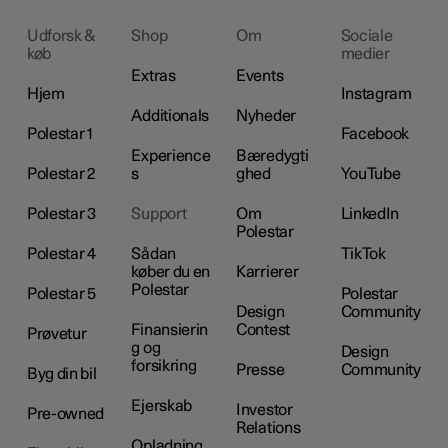
Udforsk &
Shop
Om
Sociale
køb
medier
Extras
Events
Hjem
Instagram
Additionals
Nyheder
Polestar 1
Facebook
Experience
Bæredygti
Polestar 2
s
ghed
YouTube
Polestar 3
Support
Om
LinkedIn
Polestar
Polestar 4
Sådan
TikTok
køber du en
Karrierer
Polestar
Polestar 5
Polestar
Design
Community
Finansierin
Contest
Prøvetur
g og
Design
forsikring
Presse
Community
Byg din bil
Ejerskab
Investor
Pre-owned
Relations
Opladning