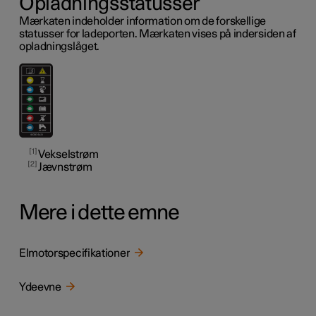
Opladningsstatusser
Mærkaten indeholder information om de forskellige
statusser for ladeporten. Mærkaten vises på indersiden af
opladningslåget.
1
Vekselstrøm
2
Jævnstrøm
Mere i dette emne
Elmotorspecifikationer
Ydeevne