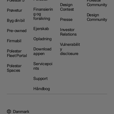
Polestar 5
Polestar
Design
Community
Finansierin
Contest
Prøvetur
g og
Design
forsikring
Presse
Community
Byg din bil
Ejerskab
Investor
Pre-owned
Relations
Opladning
Firmabil
Vulnerabilit
Download
y
Polestar
appen
disclosure
Fleet Portal
Servicepoi
Polestar
nts
Spaces
Support
Håndbog
Danmark