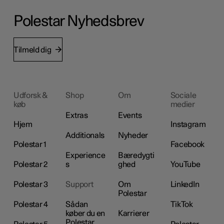
Polestar Nyhedsbrev
Tilmeld dig
Udforsk &
Shop
Om
Sociale
køb
medier
Extras
Events
Hjem
Instagram
Additionals
Nyheder
Polestar 1
Facebook
Experience
Bæredygti
Polestar 2
s
ghed
YouTube
Polestar 3
Support
Om
LinkedIn
Polestar
Polestar 4
Sådan
TikTok
køber du en
Karrierer
Polestar