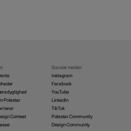
m
Sociale medier
ents
Instagram
yheder
Facebook
æredygtighed
YouTube
 Polestar
LinkedIn
rrierer
TikTok
sign Contest
Polestar Community
resse
Design Community