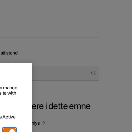
stilstand
regår købet
ringsmuligheder
rformance
site with
Mere i dette emne
 Active
Fjernlys