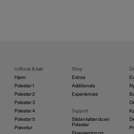
Udforsk & køb
Shop
O
Hjem
Extras
Ev
Polestar 1
Additionals
N
Polestar 2
Experiences
B
Polestar 3
Om
Polestar 4
Support
Ka
Polestar 5
Sådan køber du en
De
Polestar
Prøvetur
P
Finansiering og