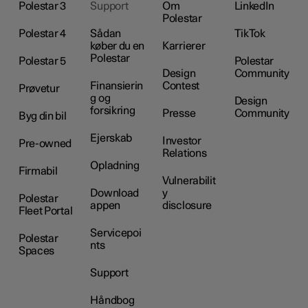
Polestar 3
Support
Om
LinkedIn
Polestar
Polestar 4
Sådan
TikTok
køber du en
Karrierer
Polestar
Polestar 5
Polestar
Design
Community
Finansierin
Contest
Prøvetur
g og
Design
forsikring
Presse
Community
Byg din bil
Ejerskab
Investor
Pre-owned
Relations
Opladning
Firmabil
Vulnerabilit
Download
y
Polestar
appen
disclosure
Fleet Portal
Servicepoi
Polestar
nts
Spaces
Support
Håndbog