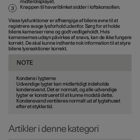
midterdisplayet.
Knappen til havariblinket sidder i loftskonsollen.
3
Visse lysfunktioner er afhængige af bilens evne til at
registrere svage lysforhold udenfor. Sørg for at holde
bilens kameraer rene og godt vedligeholdt. Hvis
kameraernes udsyn påvirkes af snavs, kan de ikke fungere
korrekt. De skal kunne indhente nok information til at styre
bilens lysreaktioner korrekt.
NOTE
Kondens i lygterne
Udvendige lygter kan midlertidigt indeholde
kondensvand. Det er normalt, og alle udvendige
lygter er konstrueret til at kunne modstå dette.
Kondensvand ventileres normalt ud af lygtehuset
efter et stykke tid.
Artikler i denne kategori