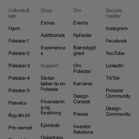
Udforsk &
Shop
Om
Sociale
køb
medier
Extras
Events
Hjem
Instagram
Additionals
Nyheder
Polestar 1
Facebook
Experience
Bæredygti
Polestar 2
s
ghed
YouTube
Polestar 3
Support
Om
LinkedIn
Polestar
Polestar 4
Sådan
TikTok
køber du en
Karrierer
Polestar
Polestar 5
Polestar
Design
Community
Finansierin
Contest
Prøvetur
g og
Design
forsikring
Presse
Community
Byg din bil
Ejerskab
Investor
Pre-owned
Relations
Opladning