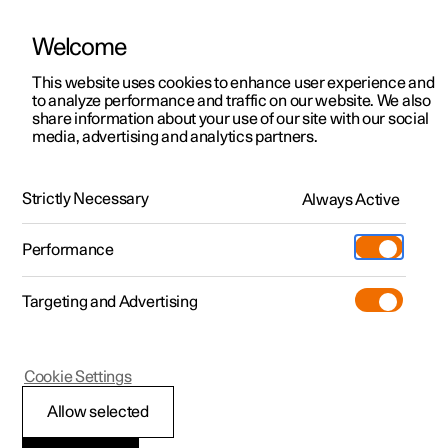
Welcome
Polestar 2
Kampagner til privatkunder
This website uses cookies to enhance user experience and
Håndbog
Videogalleri
Softwareopdateringer
to analyze performance and traffic on our website. We also
Polestar 3
Tilbud til erhvervskunder
share information about your use of our site with our social
media, advertising and analytics partners.
Polestar 4
Nye lagerbiler
Forbrugerinformation
Polestar 5
Byg din bil
Find os
Strictly Necessary
Always Active
Polestar 3 - 2025
Pre-owned
Servicelokationer
Pre-owned
Performance
Prøvetur
Ejerskab
Shop
Targeting and Advertising
Mere
Udforsk Polestar 2
Udforsk Polestar 4
Extras tilbehør
Opladning
Prøvetur
Udforsk Polestar 3
Prøvetur
Additionals merchandise
Support
(Åbner i et nyt vindue)
Polestar 3
Cookie Settings
Kampagner
Prøvetur
Kampagner
Pre-owned-programmet
Experiences
Om Polestar
Håndtering af
Allow selected
Nye lagerbiler
Nye lagerbiler
Nye lagerbiler
Pre-owned Polestar 2
Firmabil
Bæredygtighed
registrerede og