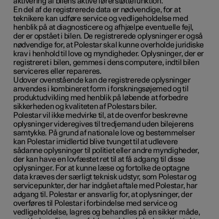
aktivering af bilens aktive førerstøttefunktion.
En del af de registrerede data er nødvendige, for at
teknikere kan udføre service og vedligeholdelse med
henblik på at diagnosticere og afhjælpe eventuelle fejl,
der er opstået i bilen. De registrerede oplysninger er også
nødvendige for, at Polestar skal kunne overholde juridiske
krav i henhold til love og myndigheder. Oplysninger, der er
registreret i bilen, gemmes i dens computere, indtil bilen
serviceres eller repareres.
Udover ovenstående kan de registrerede oplysninger
anvendes i kombineret form i forskningsøjemed og til
produktudvikling med henblik på løbende at forbedre
sikkerheden og kvaliteten af Polestars biler.
Polestar vil ikke medvirke til, at de ovenfor beskrevne
oplysninger videregives til tredjemand uden bilejerens
samtykke. På grund af nationale love og bestemmelser
kan Polestar imidlertid blive tvunget til at udlevere
sådanne oplysninger til politiet eller andre myndigheder,
der kan have en lovfæstet ret til at få adgang til disse
oplysninger. For at kunne læse og fortolke de optagne
data kræves der særligt teknisk udstyr, som Polestar og
servicepunkter, der har indgået aftale med Polestar, har
adgang til. Polestar er ansvarlig for, at oplysninger, der
overføres til Polestar i forbindelse med service og
vedligeholdelse, lagres og behandles på en sikker måde,