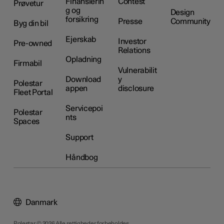
Finansierin
Contest
Prøvetur
g og
Design
forsikring
Presse
Community
Byg din bil
Ejerskab
Investor
Pre-owned
Relations
Opladning
Firmabil
Vulnerabilit
Download
y
Polestar
appen
disclosure
Fleet Portal
Servicepoi
Polestar
nts
Spaces
Support
Håndbog
Danmark
Polestar © 2026 Alle rettigheder forbeholdes