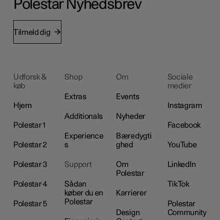
Polestar Nyhedsbrev
Tilmeld dig
Udforsk &
Shop
Om
Sociale
køb
medier
Extras
Events
Hjem
Instagram
Additionals
Nyheder
Polestar 1
Facebook
Experience
Bæredygti
Polestar 2
s
ghed
YouTube
Polestar 3
Support
Om
LinkedIn
Polestar
Polestar 4
Sådan
TikTok
køber du en
Karrierer
Polestar
Polestar 5
Polestar
Design
Community