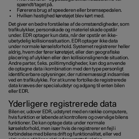
spændt/taget på.
Førerens brug af speederen eller bremsepedalen.
Hvilken hastighed køretøjet blev kørt med.
Det giver en bedre forståelse af de omstændigheder, som
trafikulykker, personskade og materiel skade opstår
under. EDR optager kun data, når der opstår en ikke-
ubetydelig kollisionssituation. EDR optager ikke data
under normale kørselsforhold. Systemet registrerer heller
aldrig, hvem der fører køretøjet, eller den geografiske
placering af ulykken eller den kollisionslignende situation.
Andre parter, f.eks. politimyndigheder, kan dog anvende
de optagne data i kombination med den type personligt
identificerbare oplysninger, der rutinemæssigt indsamles
ved en trafikulykke. For at kunne fortolke de registrerede
data kræves der specialudstyr og adgang til enten bilen
eller EDR.
Yderligere registrerede data
Bilen er, udover EDR, udstyret med en række computere,
hvis funktion er løbende at kontrollere og overvåge bilens
funktioner. De kan optage data under normale
kørselsforhold, men især hvis de registrerer en fejl i
forbindelse med bilens drift og funktionalitet, eller ved