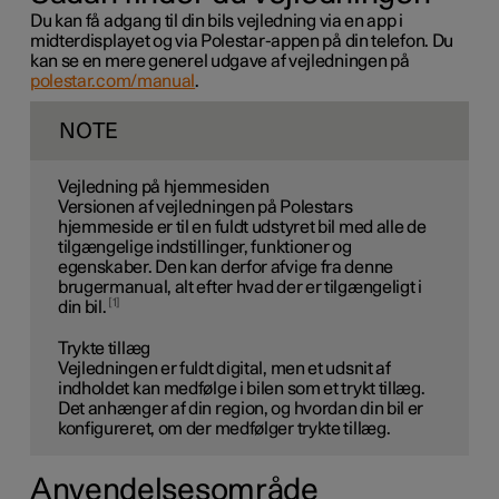
Du kan få adgang til din bils vejledning via en app i
midterdisplayet og via Polestar-appen på din telefon. Du
kan se en mere generel udgave af vejledningen på
polestar.com/manual
.
NOTE
Vejledning på hjemmesiden
Versionen af vejledningen på Polestars
hjemmeside er til en fuldt udstyret bil med alle de
tilgængelige indstillinger, funktioner og
egenskaber. Den kan derfor afvige fra denne
brugermanual, alt efter hvad der er tilgængeligt i
1
din bil.
Trykte tillæg
Vejledningen er fuldt digital, men et udsnit af
indholdet kan medfølge i bilen som et trykt tillæg.
Det anhænger af din region, og hvordan din bil er
konfigureret, om der medfølger trykte tillæg.
Anvendelsesområde