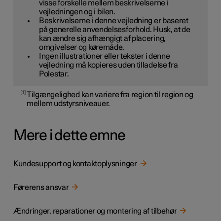
visse forskelle mellem beskrivelserne i
vejledningen og i bilen.
Beskrivelserne i denne vejledning er baseret
på generelle anvendelsesforhold. Husk, at de
kan ændre sig afhængigt af placering,
omgivelser og køremåde.
Ingen illustrationer eller tekster i denne
vejledning må kopieres uden tilladelse fra
Polestar.
1
Tilgængelighed kan variere fra region til region og
mellem udstyrsniveauer.
Mere i dette emne
Kundesupport og kontaktoplysninger
Førerens ansvar
Ændringer, reparationer og montering af tilbehør