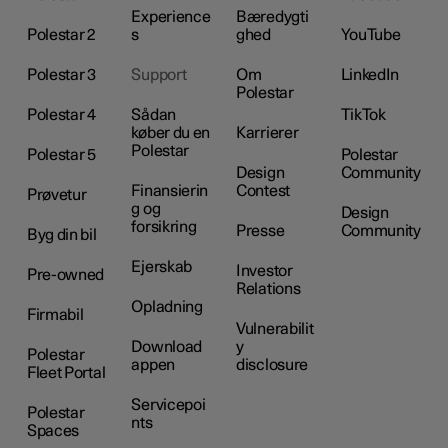
Experience
Bæredygti
Polestar 2
s
ghed
YouTube
Polestar 3
Support
Om
LinkedIn
Polestar
Polestar 4
Sådan
TikTok
køber du en
Karrierer
Polestar
Polestar 5
Polestar
Design
Community
Finansierin
Contest
Prøvetur
g og
Design
forsikring
Presse
Community
Byg din bil
Ejerskab
Investor
Pre-owned
Relations
Opladning
Firmabil
Vulnerabilit
Download
y
Polestar
appen
disclosure
Fleet Portal
Servicepoi
Polestar
nts
Spaces