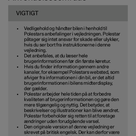
VIGTIGT
Vedligehold og håndter bilen i henhold til
Polestars anbefalinger i vejledningen. Polestar
påtager sig intet ansvar for skade eller ulykker,
hvis du ser bort fra instruktionerne i denne
vejledning.
Det anbefales, at du læser hele
brugerinformationen før din første køretur.
Hvis du finder information gennem andre
kanaler, for eksempel Polestars websted, som
afviger fra informationen i din bil, er det altid
brugerinformationen i bilens midterdisplay,
der gælder.
Polestar arbejder hele tiden på at forbedre
kvaliteten af brugerinformationen og gøre den
mere tilgængelig og nyttig. Det betyder, at
beskrivelser og illustrationer kan blive ændret.
Polestar forbeholder sig retten til at foretage
ændringer uden forudgående varsel.
Den originale version af denne vejledning er
skrevet på britisk engelsk. Der kan derfor være