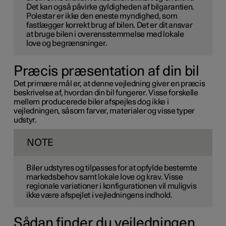
Det kan også påvirke gyldigheden af bilgarantien.
Polestar er ikke den eneste myndighed, som
fastlægger korrekt brug af bilen. Det er dit ansvar
at bruge bilen i overensstemmelse med lokale
love og begrænsninger.
Præcis præsentation af din bil
Det primære mål er, at denne vejledning giver en præcis
beskrivelse af, hvordan din bil fungerer. Visse forskelle
mellem producerede biler afspejles dog ikke i
vejledningen, såsom farver, materialer og visse typer
udstyr.
NOTE
Biler udstyres og tilpasses for at opfylde bestemte
markedsbehov samt lokale love og krav. Visse
regionale variationer i konfigurationen vil muligvis
ikke være afspejlet i vejledningens indhold.
Sådan finder du vejledningen