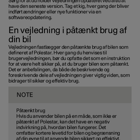
Sørg for at du holder vejledningen opdateret ved altid at
have den seneste version. Tag et kig, hver gang der bliver
indført ændringer eller nye funktioner via en
softwareopdatering.
En vejledning i påtænkt brug af
din bil
Vejledningen fastlægger den påtænkte brug af bilen som
defineret af Polestar. Hver gang du henvises til
brugervejledningen, bør du opfatte det som en instruktion
for at være helt sikker på, at du bruger bilen som påtænkt.
Det er anbefalingen, da både de beskrivende og
foreskrivende dele af vejledningen giver vigtig viden, som
bidrager til sikker og effektiv brug.
NOTE
Påtænkt brug
Hvis du anvender bilen på en måde, som ikke er
påtænkt af Polestar, kan det have en negativ
indvirkning på, hvordan bilen fungerer. Det
omfatter kortere levetid for bilen og begrænsning
af din evne til at anvende bilen sikkert og effektivt.