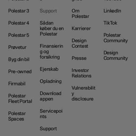
Polestar 3
Support
Om
LinkedIn
Polestar
Polestar 4
Sådan
TikTok
køber du en
Karrierer
Polestar
Polestar 5
Polestar
Design
Community
Finansierin
Contest
Prøvetur
g og
Design
forsikring
Presse
Community
Byg din bil
Ejerskab
Investor
Pre-owned
Relations
Opladning
Firmabil
Vulnerabilit
Download
y
Polestar
appen
disclosure
Fleet Portal
Servicepoi
Polestar
nts
Spaces
Support