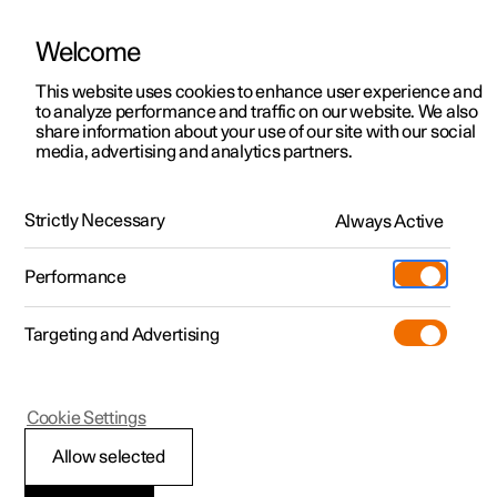
Welcome
Polestar 2
Kampagner til privatkunder
This website uses cookies to enhance user experience and
Håndbog
Videogalleri
Softwareopdateringer
to analyze performance and traffic on our website. We also
Polestar 3
Tilbud til erhvervskunder
share information about your use of our site with our social
media, advertising and analytics partners.
Polestar 4
Nye lagerbiler
Pleje og vedligeholdelse
Polestar 5
Byg din bil
Find os
Strictly Necessary
Always Active
Polestar 3 - 2024
Pre-owned
Servicelokationer
Pre-owned
Performance
Prøvetur
Ejerskab
Shop
Targeting and Advertising
Mere
Udforsk Polestar 2
Udforsk Polestar 4
Extras tilbehør
Opladning
Prøvetur
Udforsk Polestar 3
Prøvetur
Additionals merchandise
Support
(Åbner i et nyt vindue)
Polestar 3
Cookie Settings
Kampagner
Prøvetur
Kampagner
Pre-owned-programmet
Experiences
Om Polestar
Rengøring og pleje af
Allow selected
Nye lagerbiler
Nye lagerbiler
Nye lagerbiler
Pre-owned Polestar 2
Firmabil
Bæredygtighed
interiøret