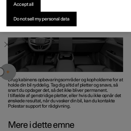
Accept all
Byg din bil
Byg din bil
Byg din bil
Udforsk Polestar 5
Pre-owned Polestar 3
Sådan foregår købet
Nyheder
Hold interiøret i din bil i god stand ved at pleje
materialerne og holde dem rene.
Firmabil
Firmabil
Firmabil
Byg din bil
Pre-owned Polestar 4
Finansieringsmuligheder
Nyhedsbrev
Do not sell my personal data
Brug kabinens opbevaringsområder og kopholderne for at
holde din bil ryddelig. Tag dig altid af pletter og snavs, så
snart du opdager det, så det ikke bliver permanent.
I tilfælde af genstridige pletter, eller hvis du ikke opnår det
ønskede resultat, når du vasker din bil, kan du kontakte
Polestar support for rådgivning.
Mere i dette emne