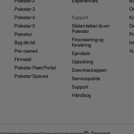
Polestar 2
Experiences
B
Polestar 3
Om
Polestar 4
Support
Ka
Polestar 5
Sådan køber du en
De
Polestar
Prøvetur
P
Finansiering og
Byg din bil
In
forsikring
Pre-owned
Vu
Ejerskab
Firmabil
Opladning
Polestar Fleet Portal
Download appen
Polestar Spaces
Servicepoints
Support
Håndbog
Danmark
r
Databeskyttelse
Cookies
Tilgængelighedserklæring