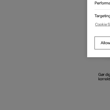
det bed
Bilstatus
Perform
Targetin
Rengøring og pleje af
eksteriøret
Cookie S
Rengøring og pleje af
Allow
interiøret
Dæk og fælge
Gør di
Anbefalinger til dæk og
korrekt
fælge
Betegnelser på dæksiden