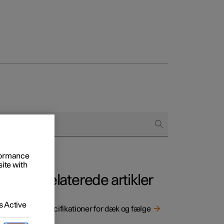
regår købet
ringsmuligheder
rformance
site with
Relaterede artikler
 Active
Specifikationer for dæk og fælge
r at få