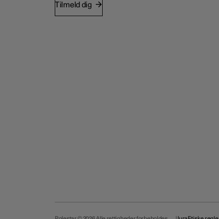
Tilmeld dig
Polestar © 2026 Alle rettigheder forbeholdes
Jura
Etiske regle