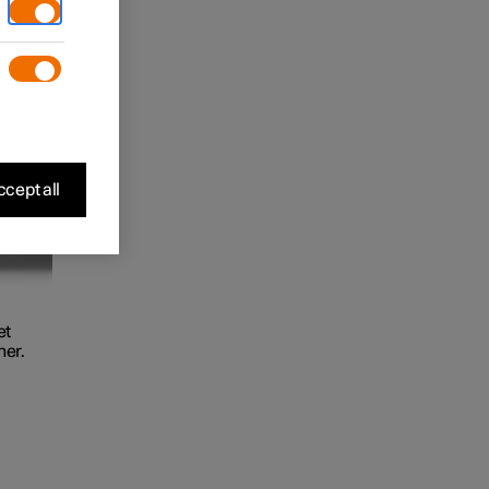
cept all
et
ner.