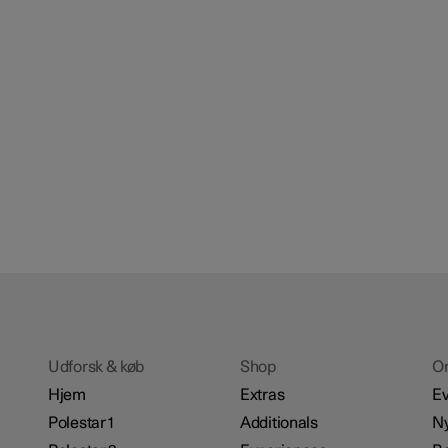
Udforsk & køb
Shop
O
Hjem
Extras
Ev
Polestar 1
Additionals
N