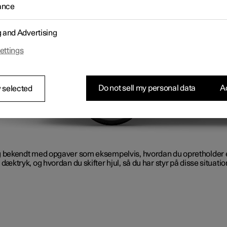
ste ud af dine dæk og fælge.
ance
g and Advertising
ettings
Do not sell my personal data
Ac
 selected
g bekendt med opgaver som eksempelvis, hvordan du opretholder 
 dæktryk, og hvordan du skifter hjul, så du har styr på disse situatio