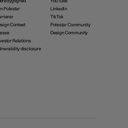
æredygtighed
YouTube
 Polestar
LinkedIn
rrierer
TikTok
sign Contest
Polestar Community
resse
Design Community
vestor Relations
lnerability disclosure