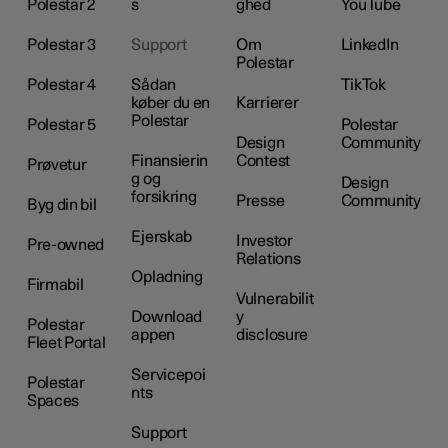
Polestar 2
s
ghed
YouTube
Polestar 3
Support
Om
LinkedIn
Polestar
Polestar 4
Sådan
TikTok
køber du en
Karrierer
Polestar
Polestar 5
Polestar
Design
Community
Finansierin
Contest
Prøvetur
g og
Design
forsikring
Presse
Community
Byg din bil
Ejerskab
Investor
Pre-owned
Relations
Opladning
Firmabil
Vulnerabilit
Download
y
Polestar
appen
disclosure
Fleet Portal
Servicepoi
Polestar
nts
Spaces
Support