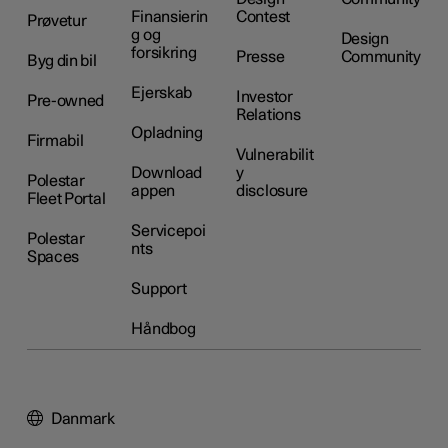
Finansierin
Contest
Prøvetur
g og
Design
forsikring
Presse
Community
Byg din bil
Ejerskab
Investor
Pre-owned
Relations
Opladning
Firmabil
Vulnerabilit
Download
y
Polestar
appen
disclosure
Fleet Portal
Servicepoi
Polestar
nts
Spaces
Support
Håndbog
Danmark