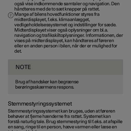
også vise indkommende samtaler og navigation. Den
håndteres med de to sæt knapper på rattet.
Mange af bilens hovedfunktioner styres fra
midterdisplayet, f.eks. klimaanlægget,
vedligeholdelsessystemet og indstillinger for sæde.
Midterdisplayet viser også oplysninger om bl.a.
navigation og trafikskiltoplysninger. Informationen, der
vises på midterdisplayet, kan håndteres af føreren
eller en anden person i bilen, når der er mulighed for
det.
NOTE
Brug af handsker kan begrænse
berøringsskærmens respons.
Stemmestyringssystemet
Stemmestyringssystemet kan bruges, uden at føreren
behøver at fjerne hænderne fra rattet. Systemet kan
forstå naturlig tale. Brug stemmestyring til f.eks. at afspille
en sang, ringe til en person, hæve varmen eller læse en