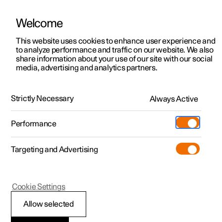
Welcome
Polestar 2
Kampagner til privatkunder
This website uses cookies to enhance user experience and
Håndbog
Videogalleri
Softwareopdateringer
to analyze performance and traffic on our website. We also
Polestar 3
Tilbud til erhvervskunder
share information about your use of our site with our social
media, advertising and analytics partners.
Polestar 4
Nye lagerbiler
Polestars innovationsområder
Polestar 5
Byg din bil
Find os
Strictly Necessary
Always Active
Polestar 2 - 2023
Pre-owned
Servicelokationer
Pre-owned
Performance
Prøvetur
Ejerskab
Shop
Targeting and Advertising
Mere
Udforsk Polestar 2
Udforsk Polestar 4
Extras tilbehør
Opladning
Prøvetur
Udforsk Polestar 3
Prøvetur
Additionals merchandise
Support
(Åbner i et nyt vindue)
Polestar 2
Cookie Settings
Kampagner
Prøvetur
Kampagner
Pre-owned-programmet
Experiences
Om Polestar
Forbindelse og
Allow selected
Nye lagerbiler
Nye lagerbiler
Nye lagerbiler
Pre-owned Polestar 2
Firmabil
Bæredygtighed
underholdning