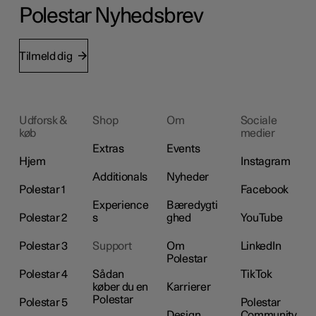
Polestar Nyhedsbrev
Tilmeld dig
Udforsk &
Shop
Om
Sociale
køb
medier
Extras
Events
Hjem
Instagram
Additionals
Nyheder
Polestar 1
Facebook
Experience
Bæredygti
Polestar 2
s
ghed
YouTube
Polestar 3
Support
Om
LinkedIn
Polestar
Polestar 4
Sådan
TikTok
køber du en
Karrierer
Polestar
Polestar 5
Polestar
Design
Community