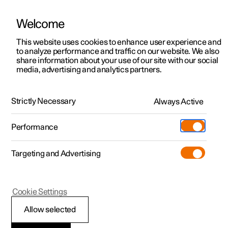
Welcome
Polestar 2
Kampagner til privatkunder
This website uses cookies to enhance user experience and
Håndbog
Videogalleri
Softwareopdateringer
to analyze performance and traffic on our website. We also
Polestar 3
Tilbud til erhvervskunder
share information about your use of our site with our social
media, advertising and analytics partners.
Polestar 4
Nye lagerbiler
Polestar-appen
Polestar 5
Byg din bil
Find os
Strictly Necessary
Always Active
Polestar 2 - 2023
Pre-owned
Servicelokationer
Pre-owned
Performance
Prøvetur
Ejerskab
Shop
Targeting and Advertising
Mere
Udforsk Polestar 2
Udforsk Polestar 4
Extras tilbehør
Opladning
Prøvetur
Udforsk Polestar 3
Prøvetur
Additionals merchandise
Support
(Åbner i et nyt vindue)
Polestar 2
Cookie Settings
Kampagner
Prøvetur
Kampagner
Pre-owned-programmet
Experiences
Om Polestar
Tilslut Polestar-appen
Allow selected
Nye lagerbiler
Nye lagerbiler
Nye lagerbiler
Pre-owned Polestar 2
Firmabil
Bæredygtighed
til bil