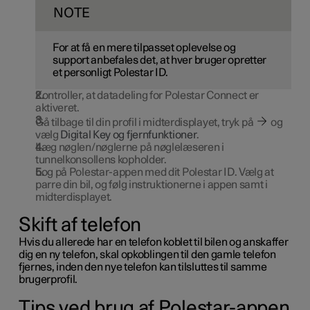
NOTE
For at få en mere tilpasset oplevelse og
support anbefales det, at hver bruger opretter
et personligt
Polestar ID
.
Kontroller, at datadeling for Polestar Connect er
aktiveret.
Gå tilbage til din profil i midterdisplayet, tryk på
og
vælg
Digital Key og fjernfunktioner
.
Læg nøglen/nøglerne på nøglelæseren i
tunnelkonsollens kopholder.
Log på Polestar-appen med dit
Polestar ID
. Vælg at
parre din bil, og følg instruktionerne i appen samt i
midterdisplayet.
Skift af telefon
Hvis du allerede har en telefon koblet til bilen og anskaffer
dig en ny telefon, skal opkoblingen til den gamle telefon
fjernes, inden den nye telefon kan tilsluttes til samme
brugerprofil.
Tips ved brug af Polestar-appen