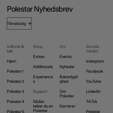
Polestar Nyhedsbrev
Tilmeld dig
Udforsk &
Shop
Om
Sociale
køb
medier
Extras
Events
Hjem
Instagram
Additionals
Nyheder
Polestar 1
Facebook
Experience
Bæredygti
Polestar 2
s
ghed
YouTube
Polestar 3
Support
Om
LinkedIn
Polestar
Polestar 4
Sådan
TikTok
køber du en
Karrierer
Polestar
Polestar 5
Polestar