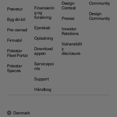
Design
Community
Finansierin
Contest
Prøvetur
g og
Design
forsikring
Presse
Community
Byg din bil
Ejerskab
Investor
Pre-owned
Relations
Opladning
Firmabil
Vulnerabilit
Download
y
Polestar
appen
disclosure
Fleet Portal
Servicepoi
Polestar
nts
Spaces
Support
Håndbog
Danmark