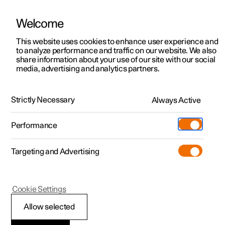
Welcome
Polestar 2
Kampagner til privatkunder
This website uses cookies to enhance user experience and
Håndbog
Videogalleri
Softwareopdateringer
to analyze performance and traffic on our website. We also
Polestar 3
Tilbud til erhvervskunder
share information about your use of our site with our social
media, advertising and analytics partners.
Polestar 4
Nye lagerbiler
Håndbog
Polestar 5
Byg din bil
Find os
Strictly Necessary
Always Active
Polestar 2 - 2023
Pre-owned
Servicelokationer
Pre-owned
Performance
Prøvetur
Ejerskab
Shop
Targeting and Advertising
Mere
Udforsk Polestar 2
Udforsk Polestar 4
Extras tilbehør
Opladning
Polestar Connect
Prøvetur
Udforsk Polestar 3
Prøvetur
Additionals merchandise
Support
(Åbner i et nyt vindue)
Cookie Settings
Kampagner
Prøvetur
Kampagner
Pre-owned-programmet
Experiences
Om Polestar
Allow selected
Polestar Connect
Nye lagerbiler
Nye lagerbiler
Nye lagerbiler
Pre-owned Polestar 2
Firmabil
Bæredygtighed