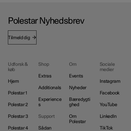
Polestar Nyhedsbrev
Tilmeld dig
Udforsk &
Shop
Om
Sociale
køb
medier
Extras
Events
Hjem
Instagram
Additionals
Nyheder
Polestar 1
Facebook
Experience
Bæredygti
Polestar 2
s
ghed
YouTube
Polestar 3
Support
Om
LinkedIn
Polestar
Polestar 4
Sådan
TikTok