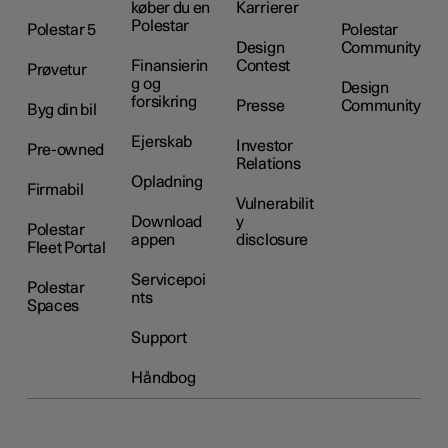
køber du en
Karrierer
Polestar
Polestar 5
Polestar
Design
Community
Finansierin
Contest
Prøvetur
g og
Design
forsikring
Presse
Community
Byg din bil
Ejerskab
Investor
Pre-owned
Relations
Opladning
Firmabil
Vulnerabilit
Download
y
Polestar
appen
disclosure
Fleet Portal
Servicepoi
Polestar
nts
Spaces
Support
Håndbog