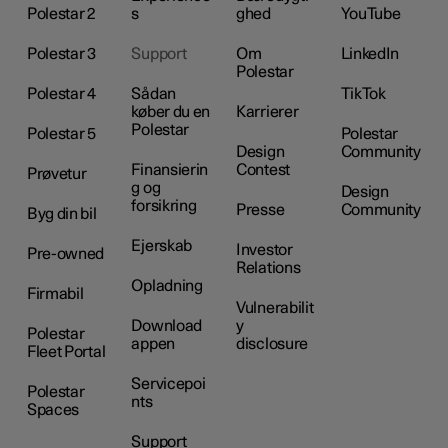
Polestar 2
s
ghed
YouTube
Polestar 3
Support
Om
LinkedIn
Polestar
Polestar 4
Sådan
TikTok
køber du en
Karrierer
Polestar
Polestar 5
Polestar
Design
Community
Finansierin
Contest
Prøvetur
g og
Design
forsikring
Presse
Community
Byg din bil
Ejerskab
Investor
Pre-owned
Relations
Opladning
Firmabil
Vulnerabilit
Download
y
Polestar
appen
disclosure
Fleet Portal
Servicepoi
Polestar
nts
Spaces
Support