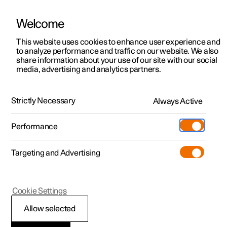
Welcome
Polestar 2
Kampagner til privatkunder
This website uses cookies to enhance user experience and
Håndbog
Videogalleri
Softwareopdateringer
to analyze performance and traffic on our website. We also
Polestar 3
Tilbud til erhvervskunder
share information about your use of our site with our social
media, advertising and analytics partners.
Polestar 4
Nye lagerbiler
Polestar Connect
Polestar 5
Byg din bil
Find os
Strictly Necessary
Always Active
Polestar 2 - 2023
Pre-owned
Servicelokationer
Pre-owned
Performance
Prøvetur
Ejerskab
Shop
Targeting and Advertising
Mere
Udforsk Polestar 2
Udforsk Polestar 4
Extras tilbehør
Opladning
Praktisk information om
Prøvetur
Udforsk Polestar 3
Prøvetur
Additionals merchandise
Support
Polestar Connect
(Åbner i et nyt vindue)
Cookie Settings
Kampagner
Prøvetur
Kampagner
Pre-owned-programmet
Experiences
Om Polestar
Allow selected
Nye lagerbiler
Nye lagerbiler
Nye lagerbiler
Pre-owned Polestar 2
Firmabil
Bæredygtighed