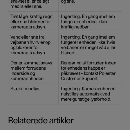
snavset eller belagt
og sne.
med is eller sne.
Tæt tåge, kraftig regn
Ingenting. En gang imellem
eller sne blokerer for
fungerer enheden ikke i
kameraets udsyn.
kraftig nedbør.
Vand eller sne fra
Ingenting. En gang imellem
vejbanen hvirvler op
fungerer enheden ikke, hvis
og blokerer for
vejbanen er meget våd eller
kameraets udsyn.
tilsneet.
Der er kommet snavs
Rengøring af forruden inden
mellem forrudens
for enhedens kappe er
inderside og
påkrævet – kontakt Polestar
kameraenheden.
Customer Support.
Stærkt modlys
Ingenting. Kameraenheden
nulstilles automatisk ved
mere gunstige lysforhold.
Relaterede artikler