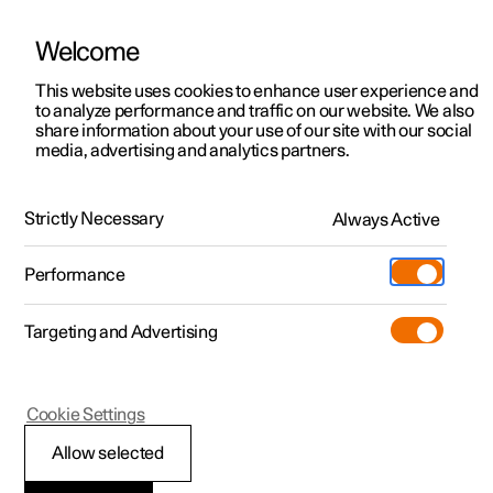
Welcome
Polestar 2
Kampagner til privatkunder
This website uses cookies to enhance user experience and
Håndbog
Videogalleri
Softwareopdateringer
to analyze performance and traffic on our website. We also
Polestar 3
Tilbud til erhvervskunder
share information about your use of our site with our social
media, advertising and analytics partners.
Polestar 4
Nye lagerbiler
Kamera- og radarenhed
Polestar 5
Byg din bil
Find os
Strictly Necessary
Always Active
Polestar 2 - 2023
Pre-owned
Servicelokationer
Pre-owned
Performance
Prøvetur
Ejerskab
Shop
Targeting and Advertising
Mere
Udforsk Polestar 2
Udforsk Polestar 4
Extras tilbehør
Opladning
Prøvetur
Udforsk Polestar 3
Prøvetur
Additionals merchandise
Support
(Åbner i et nyt vindue)
Polestar 2
Cookie Settings
Kampagner
Prøvetur
Kampagner
Pre-owned-programmet
Experiences
Om Polestar
Symboler og
Allow selected
Nye lagerbiler
Nye lagerbiler
Nye lagerbiler
Pre-owned Polestar 2
Firmabil
Bæredygtighed
meddelelser for