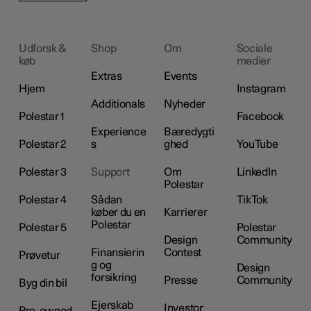
Udforsk &
Shop
Om
Sociale
køb
medier
Extras
Events
Hjem
Instagram
Additionals
Nyheder
Polestar 1
Facebook
Experience
Bæredygti
Polestar 2
s
ghed
YouTube
Polestar 3
Support
Om
LinkedIn
Polestar
Polestar 4
Sådan
TikTok
køber du en
Karrierer
Polestar
Polestar 5
Polestar
Design
Community
Finansierin
Contest
Prøvetur
g og
Design
forsikring
Presse
Community
Byg din bil
Ejerskab
Investor