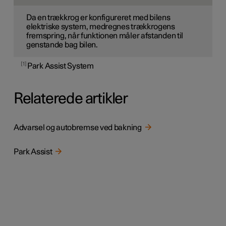
Da en trækkrog er konfigureret med bilens
elektriske system, medregnes trækkrogens
fremspring, når funktionen måler afstanden til
genstande bag bilen.
1
Park Assist System
Relaterede artikler
Advarsel og autobremse ved bakning
Park Assist