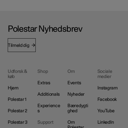
Polestar Nyhedsbrev
Tilmeld dig
Udforsk &
Shop
Om
Sociale
køb
medier
Extras
Events
Hjem
Instagram
Additionals
Nyheder
Polestar 1
Facebook
Experience
Bæredygti
Polestar 2
s
ghed
YouTube
Polestar 3
Support
Om
LinkedIn
Polestar