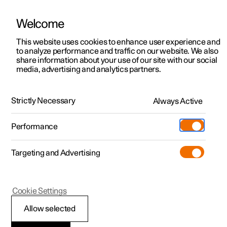
Welcome
Polestar 2
Kampagner til privatkunder
This website uses cookies to enhance user experience and
Håndbog
Videogalleri
Softwareopdateringer
to analyze performance and traffic on our website. We also
Polestar 3
Tilbud til erhvervskunder
share information about your use of our site with our social
media, advertising and analytics partners.
Polestar 4
Nye lagerbiler
Parkeringshjælp
Polestar 5
Byg din bil
Find os
Strictly Necessary
Always Active
Polestar 2 - 2023
Pre-owned
Servicelokationer
Pre-owned
Performance
Prøvetur
Ejerskab
Shop
Targeting and Advertising
Mere
Udforsk Polestar 2
Udforsk Polestar 4
Extras tilbehør
Opladning
Prøvetur
Udforsk Polestar 3
Prøvetur
Additionals merchandise
Support
(Åbner i et nyt vindue)
Polestar 2
Cookie Settings
Kampagner
Prøvetur
Kampagner
Pre-owned-programmet
Experiences
Om Polestar
Begrænsninger for
Allow selected
Nye lagerbiler
Nye lagerbiler
Nye lagerbiler
Pre-owned Polestar 2
Firmabil
Bæredygtighed
parkeringshjælp