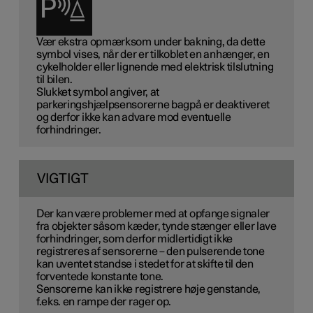
Vær ekstra opmærksom under bakning, da dette
symbol vises, når der er tilkoblet en anhænger, en
cykelholder eller lignende med elektrisk tilslutning
til bilen.
Slukket symbol angiver, at
parkeringshjælpsensorerne bagpå er
deaktiveret
og derfor ikke kan advare mod eventuelle
forhindringer.
VIGTIGT
Der kan være problemer med at opfange signaler
fra objekter såsom kæder, tynde stænger eller lave
forhindringer, som derfor midlertidigt ikke
registreres af sensorerne – den pulserende tone
kan uventet standse i stedet for at skifte til den
forventede konstante tone.
Sensorerne kan ikke registrere høje genstande,
f.eks. en rampe der rager op.