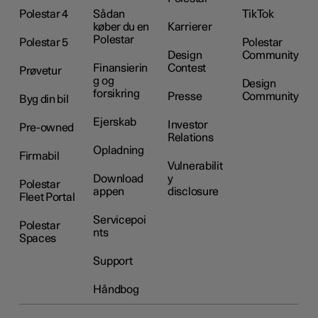
Polestar 4
Sådan
TikTok
køber du en
Karrierer
Polestar
Polestar 5
Polestar
Design
Community
Finansierin
Contest
Prøvetur
g og
Design
forsikring
Presse
Community
Byg din bil
Ejerskab
Investor
Pre-owned
Relations
Opladning
Firmabil
Vulnerabilit
Download
y
Polestar
appen
disclosure
Fleet Portal
Servicepoi
Polestar
nts
Spaces
Support
Håndbog