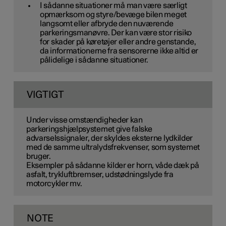
I sådanne situationer må man være særligt
opmærksom og styre/bevæge bilen meget
langsomt eller afbryde den nuværende
parkeringsmanøvre. Der kan være stor risiko
for skader på køretøjer eller andre genstande,
da informationerne fra sensorerne ikke altid er
pålidelige i sådanne situationer.
VIGTIGT
Under visse omstændigheder kan
parkeringshjælpsystemet give falske
advarselssignaler, der skyldes eksterne lydkilder
med de samme ultralydsfrekvenser, som systemet
bruger.
Eksempler på sådanne kilder er horn, våde dæk på
asfalt, trykluftbremser, udstødningslyde fra
motorcykler mv.
NOTE