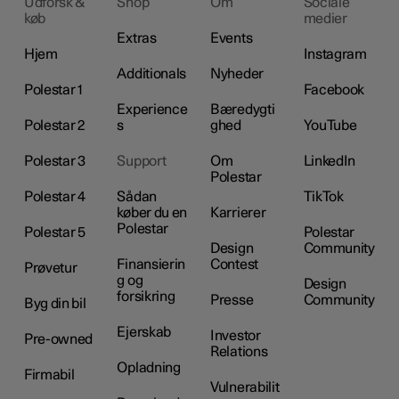
Udforsk &
Shop
Om
Sociale
køb
medier
Extras
Events
Hjem
Instagram
Additionals
Nyheder
Polestar 1
Facebook
Experience
Bæredygti
Polestar 2
s
ghed
YouTube
Polestar 3
Support
Om
LinkedIn
Polestar
Polestar 4
Sådan
TikTok
køber du en
Karrierer
Polestar
Polestar 5
Polestar
Design
Community
Finansierin
Contest
Prøvetur
g og
Design
forsikring
Presse
Community
Byg din bil
Ejerskab
Investor
Pre-owned
Relations
Opladning
Firmabil
Vulnerabilit