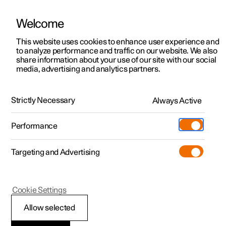
Welcome
Polestar 2
Kampagner til privatkunder
This website uses cookies to enhance user experience and
Håndbog
Videogalleri
Softwareopdateringer
to analyze performance and traffic on our website. We also
Polestar 3
Tilbud til erhvervskunder
share information about your use of our site with our social
media, advertising and analytics partners.
Polestar 4
Nye lagerbiler
Elektronisk stabilitetskontrol
Polestar 5
Byg din bil
Find os
Strictly Necessary
Always Active
Polestar 2 - 2023
Pre-owned
Servicelokationer
Pre-owned
Performance
Prøvetur
Ejerskab
Shop
Targeting and Advertising
Mere
Udforsk Polestar 2
Udforsk Polestar 4
Extras tilbehør
Opladning
Prøvetur
Udforsk Polestar 3
Prøvetur
Additionals merchandise
Support
(Åbner i et nyt vindue)
Polestar 2
Cookie Settings
Kampagner
Prøvetur
Kampagner
Pre-owned-programmet
Experiences
Om Polestar
Aktivering og
Allow selected
Nye lagerbiler
Nye lagerbiler
Nye lagerbiler
Pre-owned Polestar 2
Firmabil
Bæredygtighed
deaktivering af