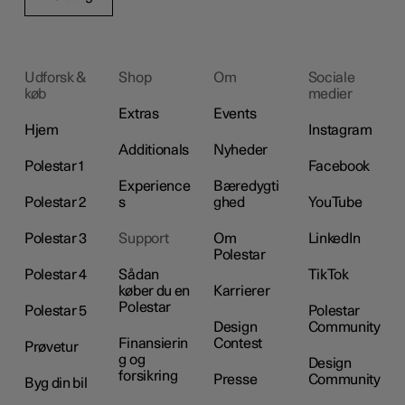
Udforsk &
Shop
Om
Sociale
køb
medier
Extras
Events
Hjem
Instagram
Additionals
Nyheder
Polestar 1
Facebook
Experience
Bæredygti
Polestar 2
s
ghed
YouTube
Polestar 3
Support
Om
LinkedIn
Polestar
Polestar 4
Sådan
TikTok
køber du en
Karrierer
Polestar
Polestar 5
Polestar
Design
Community
Finansierin
Contest
Prøvetur
g og
Design
forsikring
Presse
Community
Byg din bil