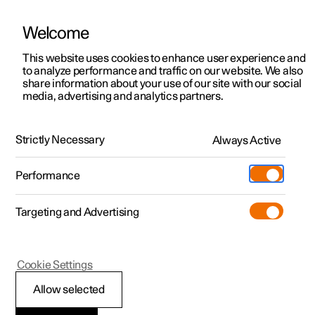
Welcome
Polestar 2
Kampagner til privatkunder
This website uses cookies to enhance user experience and
Håndbog
Videogalleri
Softwareopdateringer
to analyze performance and traffic on our website. We also
Polestar 3
Tilbud til erhvervskunder
share information about your use of our site with our social
media, advertising and analytics partners.
Polestar 4
Nye lagerbiler
Polestar Connect-tjenester
Polestar 5
Byg din bil
Find os
Strictly Necessary
Always Active
Polestar 2 - 2023
Pre-owned
Servicelokationer
Pre-owned
Performance
Prøvetur
Ejerskab
Shop
Targeting and Advertising
Mere
Udforsk Polestar 2
Udforsk Polestar 4
Extras tilbehør
Opladning
Prøvetur
Udforsk Polestar 3
Prøvetur
Additionals merchandise
Support
(Åbner i et nyt vindue)
Polestar 2
Cookie Settings
Kampagner
Prøvetur
Kampagner
Pre-owned-programmet
Experiences
Om Polestar
Automatisk
Allow selected
Nye lagerbiler
Nye lagerbiler
Nye lagerbiler
Pre-owned Polestar 2
Firmabil
Bæredygtighed
kollisionsalarm med