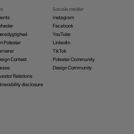
m
Sociale medier
ents
Instagram
yheder
Facebook
æredygtighed
YouTube
 Polestar
LinkedIn
rrierer
TikTok
sign Contest
Polestar Community
resse
Design Community
vestor Relations
lnerability disclosure