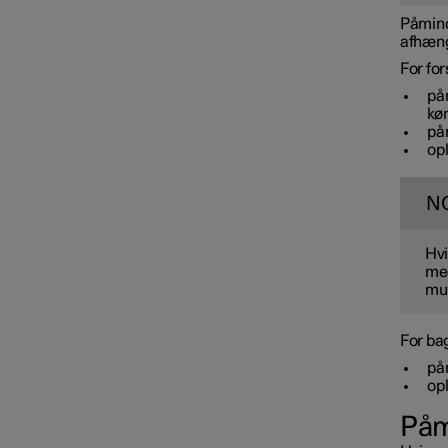
Påminde
afhængi
For fo
på
kør
påm
opl
N
Hvi
med
mul
For ba
på
op
Påm