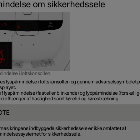
indelse om sikkerhedssele
indelse i loftskonsollen.
ves lyspåmindelse i loftskonsollen og gennem advarselssymbolet 
splayet.
f lyspåmindelse (fast eller blinkende) og lydpåmindelse (forskellig
er) afhænger af hastighed samt køretid og kørestrækning.
OTE
nesikringens indbyggede sikkerhedssele er ikke omfattet af
indelsessystemet for sikkerhedssele.