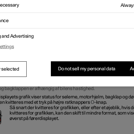
et påminder personer uden sele om at tage sikkerhedsselen på o
 Necessary
Always
r også om åben dør, motorhjelm eller bagklap.
ormation på førerdisplayet
ance
g and Advertising
ettings
Do not sell my personal data
Ac
 selected
på førerdisplayet med forskellige typer af advarsler. Advarselsfarv
og bagklappen er afhængig af bilens hastighed.
splayets grafik viser status for selerne, motorhjelm, bagklap og dø
en kvitteres med et tryk på højre ratknappers
O
-knap.
Så snart der kvitteres for grafikken, eller efter et øjeblik, hvis d
kvitteres for grafikken, kan den skift til mindre format, som vi
øverst på førerdisplayet.