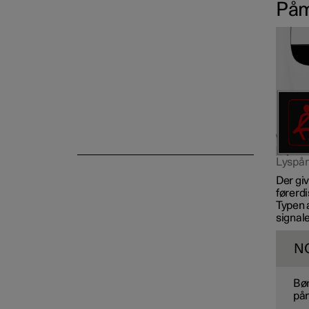
Påm
Lyspåm
Der gi
førerdi
Typen a
signal
N
Bør
påm