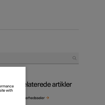
regår købet
ringsmuligheder
Relaterede artikler
rformance
site with
Sikkerhedsseler