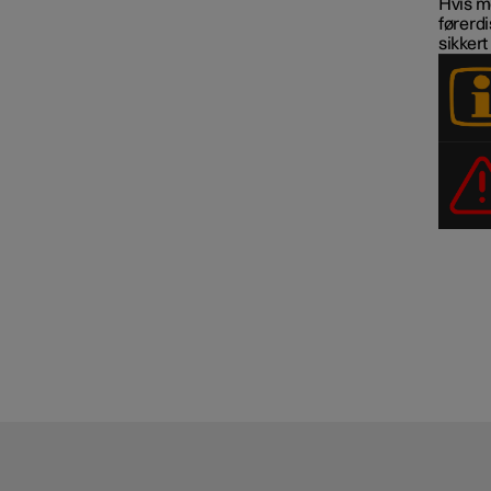
Hvis mo
førerdi
sikkert