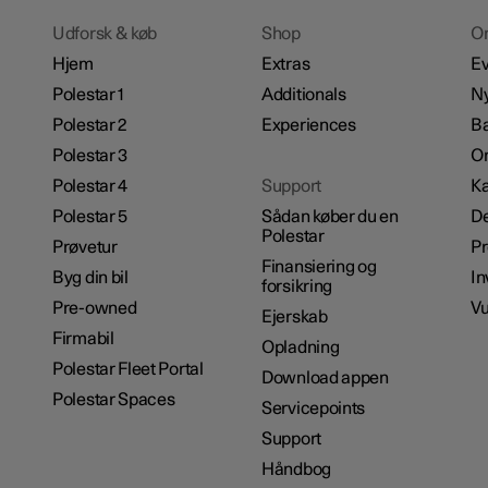
Udforsk & køb
Shop
O
Hjem
Extras
Ev
Polestar 1
Additionals
N
Polestar 2
Experiences
B
Polestar 3
Om
Polestar 4
Support
Ka
Polestar 5
Sådan køber du en
De
Polestar
Prøvetur
P
Finansiering og
Byg din bil
In
forsikring
Pre-owned
Vu
Ejerskab
Firmabil
Opladning
Polestar Fleet Portal
Download appen
Polestar Spaces
Servicepoints
Support
Håndbog