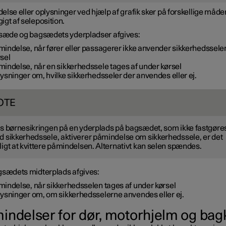
lse eller oplysninger ved hjælp af grafik sker på forskellige måde
gt af seleposition.
rsæde og bagsædets yderpladser afgives:
mindelse, når fører eller passagerer ikke anvender sikkerhedssele
sel
indelse, når en sikkerhedssele tages af under kørsel
ysninger om, hvilke sikkerhedsseler der anvendes eller ej.
OTE
s børnesikringen på en yderplads på bagsædet, som ikke fastgøre
 sikkerhedssele, aktiverer påmindelse om sikkerhedssele, er det
igt at kvittere påmindelsen. Alternativt kan selen spændes.
gsædets midterplads afgives:
mindelse, når sikkerhedsselen tages af under kørsel
lysninger om, om sikkerhedsselerne anvendes eller ej.
indelser for dør, motorhjelm og bag