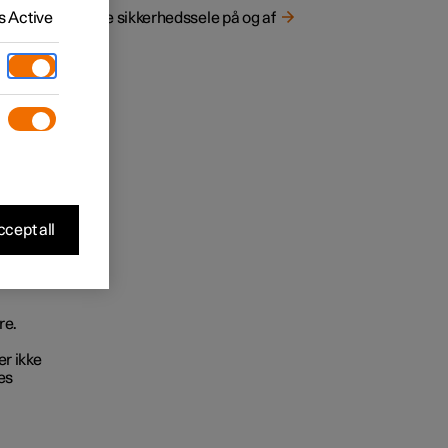
g
Tage sikkerhedssele på og af
 Active
cept all
en på
re.
er ikke
ses