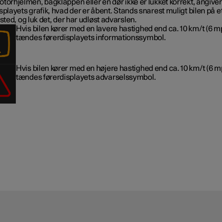
torhjelmen, bagklappen eller en dør ikke er lukket korrekt, angiver
splayets grafik, hvad der er åbent. Stands snarest muligt bilen på e
 sted, og luk det, der har udløst advarslen.
Hvis bilen kører med en lavere hastighed end ca. 10 km/t (6 m
tændes førerdisplayets informationssymbol.
Hvis bilen kører med en højere hastighed end ca. 10 km/t (6 m
tændes førerdisplayets advarselssymbol.