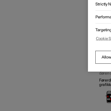
System
Strictly
advare
Inf
Perform
Targetin
Cookie S
Allow
Grafik 
Airbags
døren 
Førerdi
grafikk
Børnesikkerhed
Sikkerhedstilstand