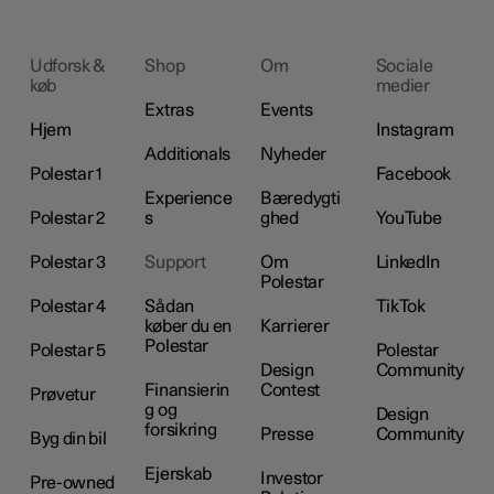
Udforsk &
Shop
Om
Sociale
køb
medier
Extras
Events
Hjem
Instagram
Additionals
Nyheder
Polestar 1
Facebook
Experience
Bæredygti
Polestar 2
s
ghed
YouTube
Polestar 3
Support
Om
LinkedIn
Polestar
Polestar 4
Sådan
TikTok
køber du en
Karrierer
Polestar
Polestar 5
Polestar
Design
Community
Finansierin
Contest
Prøvetur
g og
Design
forsikring
Presse
Community
Byg din bil
Ejerskab
Investor
Pre-owned