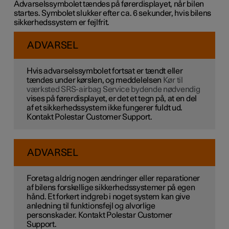
Advarselssymbolet tændes på førerdisplayet, når bilen
startes. Symbolet slukker efter ca. 6 sekunder, hvis bilens
sikkerhedssystem er fejlfrit.
ADVARSEL
Hvis advarselssymbolet fortsat er tændt eller
tændes under kørslen, og meddelelsen
Kør til
værksted SRS-airbag Service bydende nødvendig
vises på førerdisplayet, er det et tegn på, at en del
af et sikkerhedssystem ikke fungerer fuldt ud.
Kontakt Polestar Customer Support.
ADVARSEL
Foretag aldrig nogen ændringer eller reparationer
af bilens forskellige sikkerhedssystemer på egen
hånd. Et forkert indgreb i noget system kan give
anledning til funktionsfejl og alvorlige
personskader. Kontakt Polestar Customer
Support.