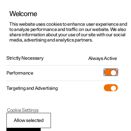
Welcome
Polestar 2
Kampagner til privatkunder
This website uses cookies to enhance user experience and
Håndbog
Videogalleri
Softwareopdateringer
to analyze performance and traffic on our website. We also
Polestar 3
Tilbud til erhvervskunder
share information about your use of our site with our social
media, advertising and analytics partners.
Polestar 4
Nye lagerbiler
Sikkerhed
Polestar 5
Byg din bil
Find os
Strictly Necessary
Always Active
Polestar 2 - 2023
Pre-owned
Servicelokationer
Pre-owned
Performance
Prøvetur
Ejerskab
Shop
Targeting and Advertising
Mere
Udforsk Polestar 2
Udforsk Polestar 4
Extras tilbehør
Opladning
Prøvetur
Udforsk Polestar 3
Prøvetur
Additionals merchandise
Support
(Åbner i et nyt vindue)
Polestar 2
Cookie Settings
Kampagner
Prøvetur
Kampagner
Pre-owned-programmet
Experiences
Om Polestar
Sikkerhed
Allow selected
Nye lagerbiler
Nye lagerbiler
Nye lagerbiler
Pre-owned Polestar 2
Firmabil
Bæredygtighed
Bilen er udstyret med en lang række sikkerhedssystemer,