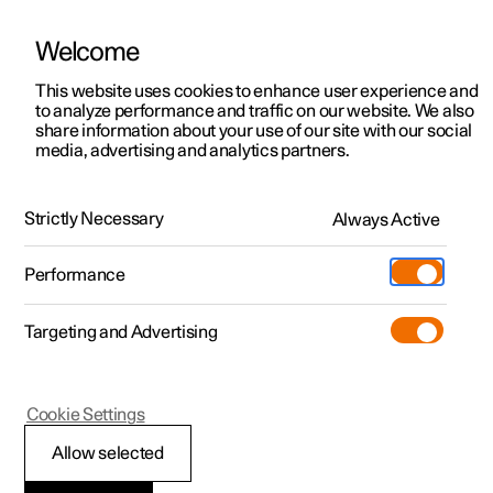
Welcome
Polestar 2
Kampagner til privatkunder
This website uses cookies to enhance user experience and
Håndbog
Videogalleri
Softwareopdateringer
to analyze performance and traffic on our website. We also
Polestar 3
Tilbud til erhvervskunder
share information about your use of our site with our social
media, advertising and analytics partners.
Polestar 4
Nye lagerbiler
Udvendig belysning
Polestar 5
Byg din bil
Find os
Strictly Necessary
Always Active
Polestar 2 - 2021
Pre-owned
Servicelokationer
Pre-owned
Performance
Prøvetur
Ejerskab
Shop
Targeting and Advertising
Mere
Udforsk Polestar 2
Udforsk Polestar 4
Extras tilbehør
Opladning
Prøvetur
Udforsk Polestar 3
Prøvetur
Additionals merchandise
Support
(Åbner i et nyt vindue)
Polestar 2
Cookie Settings
Kampagner
Prøvetur
Kampagner
Pre-owned-programmet
Experiences
Om Polestar
Nødbremselys
Allow selected
Nye lagerbiler
Nye lagerbiler
Nye lagerbiler
Pre-owned Polestar 2
Firmabil
Bæredygtighed
Nødbremselys aktiveres for at gøre bagvedkørende