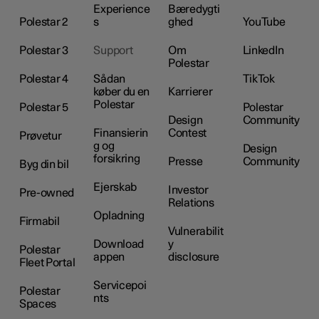
Experience
Bæredygti
Polestar 2
s
ghed
YouTube
Polestar 3
Support
Om
LinkedIn
Polestar
Polestar 4
Sådan
TikTok
køber du en
Karrierer
Polestar
Polestar 5
Polestar
Design
Community
Finansierin
Contest
Prøvetur
g og
Design
forsikring
Presse
Community
Byg din bil
Ejerskab
Investor
Pre-owned
Relations
Opladning
Firmabil
Vulnerabilit
Download
y
Polestar
appen
disclosure
Fleet Portal
Servicepoi
Polestar
nts
Spaces