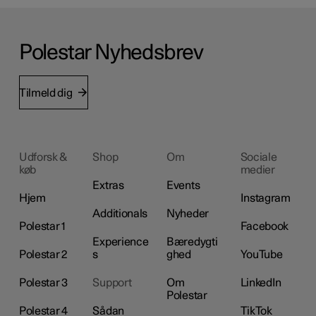
Polestar Nyhedsbrev
Tilmeld dig
Udforsk &
Shop
Om
Sociale
køb
medier
Extras
Events
Hjem
Instagram
Additionals
Nyheder
Polestar 1
Facebook
Experience
Bæredygti
Polestar 2
s
ghed
YouTube
Polestar 3
Support
Om
LinkedIn
Polestar
Polestar 4
Sådan
TikTok