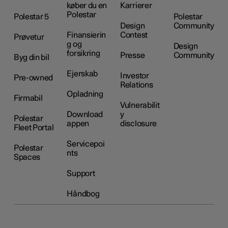
køber du en
Karrierer
Polestar
Polestar 5
Polestar
Design
Community
Finansierin
Contest
Prøvetur
g og
Design
forsikring
Presse
Community
Byg din bil
Ejerskab
Investor
Pre-owned
Relations
Opladning
Firmabil
Vulnerabilit
Download
y
Polestar
appen
disclosure
Fleet Portal
Servicepoi
Polestar
nts
Spaces
Support
Håndbog