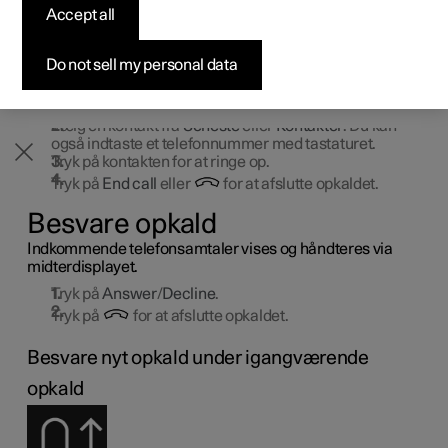
telefonen er tilsluttet til bilen via Bluetooth. Telefonen skal
Accept all
Byg din bil
Byg din bil
Byg din bil
Udforsk Polestar 5
Pre-owned Polestar 3
Sådan foregår købet
Nyheder
være tilsluttet som telefonenhed.
Ringe fra telefonappen
Firmabil
Firmabil
Firmabil
Byg din bil
Pre-owned Polestar 4
Finansieringsmuligheder
Nyhedsbrev
Do not sell my personal data
Åbn telefonappen fra startvisningen eller
appvisningen
.
Vælg en kontakt fra
Seneste
eller
Kontakter
. Du kan
også indtaste et telefonnummer med tastaturet.
Tryk på kontakten for at ringe op.
Tryk på
End call
eller
for at afslutte opkaldet.
Besvare opkald
Indkommende telefonsamtaler vises og håndteres via
midterdisplayet.
Tryk på
Answer
/
Decline
.
Tryk på
for at afslutte opkaldet.
Besvare nyt opkald under igangværende
opkald