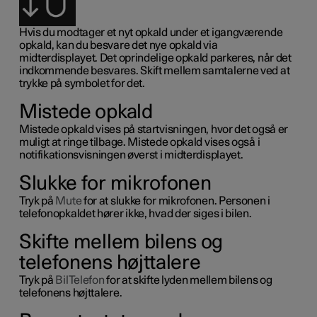
Hvis du modtager et nyt opkald under et igangværende
opkald, kan du besvare det nye opkald via
midterdisplayet. Det oprindelige opkald parkeres, når det
indkommende besvares. Skift mellem samtalerne ved at
trykke på symbolet for det.
Mistede opkald
Mistede opkald vises på startvisningen, hvor det også er
muligt at ringe tilbage. Mistede opkald vises også i
notifikationsvisningen øverst i midterdisplayet.
Slukke for mikrofonen
Tryk på
Mute
for at slukke for mikrofonen. Personen i
telefonopkaldet hører ikke, hvad der siges i bilen.
Skifte mellem bilens og
telefonens højttalere
Tryk på
BilTelefon
for at skifte lyden mellem bilens og
telefonens højttalere.