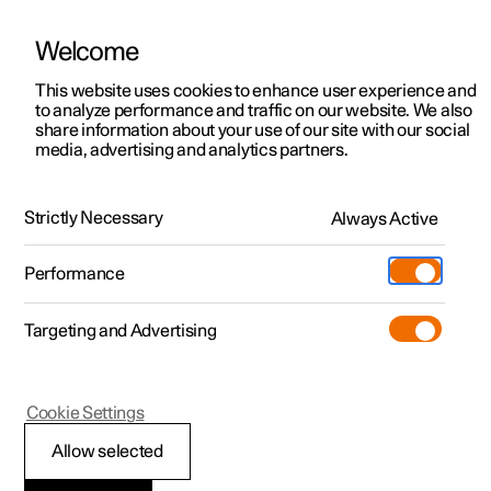
Welcome
Polestar 2
Kampagner til privatkunder
This website uses cookies to enhance user experience and
Håndbog
Videogalleri
Softwareopdateringer
to analyze performance and traffic on our website. We also
Polestar 3
Tilbud til erhvervskunder
share information about your use of our site with our social
media, advertising and analytics partners.
Polestar 4
Nye lagerbiler
Telefon
Polestar 5
Byg din bil
Find os
Strictly Necessary
Always Active
Polestar 2 - 2021
Pre-owned
Servicelokationer
Pre-owned
Performance
Prøvetur
Ejerskab
Shop
Targeting and Advertising
Mere
Udforsk Polestar 2
Udforsk Polestar 4
Extras tilbehør
Opladning
Prøvetur
Udforsk Polestar 3
Prøvetur
Additionals merchandise
Support
(Åbner i et nyt vindue)
Polestar 2
Cookie Settings
Kampagner
Prøvetur
Kampagner
Pre-owned-programmet
Experiences
Om Polestar
Håndtere telefonopkald
Allow selected
Nye lagerbiler
Nye lagerbiler
Nye lagerbiler
Pre-owned Polestar 2
Firmabil
Bæredygtighed
Det er muligt at foretage og modtage opkald, når