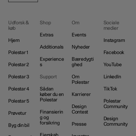
Udforsk &
Shop
Om
Sociale
køb
medier
Extras
Events
Hjem
Instagram
Additionals
Nyheder
Polestar 1
Facebook
Experience
Bæredygti
Polestar 2
s
ghed
YouTube
Polestar 3
Support
Om
LinkedIn
Polestar
Polestar 4
Sådan
TikTok
køber du en
Karrierer
Polestar
Polestar 5
Polestar
Design
Community
Finansierin
Contest
Prøvetur
g og
Design
forsikring
Presse
Community
Byg din bil
Ejerskab