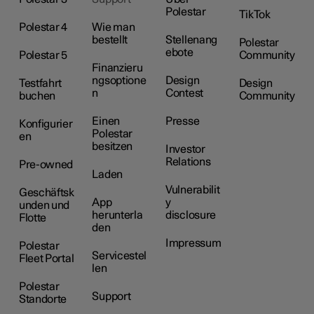
Polestar
TikTok
Polestar 4
Wie man
bestellt
Stellenang
Polestar
ebote
Polestar 5
Community
Finanzieru
ngsoptione
Design
Testfahrt
Design
n
Contest
buchen
Community
Einen
Presse
Konfigurier
Polestar
en
besitzen
Investor
Relations
Pre-owned
Laden
Vulnerabilit
Geschäftsk
App
y
unden und
herunterla
disclosure
Flotte
den
Impressum
Polestar
Servicestel
Fleet Portal
len
Polestar
Support
Standorte