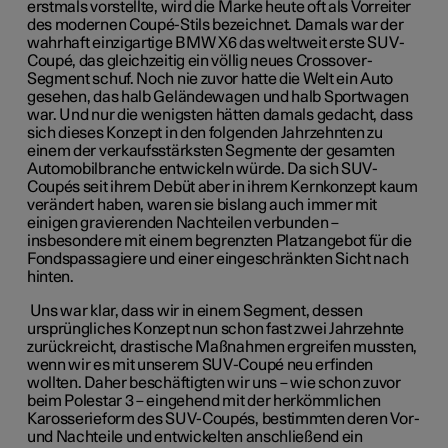
erstmals vorstellte, wird die Marke heute oft als Vorreiter
des modernen Coupé-Stils bezeichnet. Damals war der
wahrhaft einzigartige BMW X6 das weltweit erste SUV-
Coupé, das gleichzeitig ein völlig neues Crossover-
Segment schuf. Noch nie zuvor hatte die Welt ein Auto
gesehen, das halb Geländewagen und halb Sportwagen
war. Und nur die wenigsten hätten damals gedacht, dass
sich dieses Konzept in den folgenden Jahrzehnten zu
einem der verkaufsstärksten Segmente der gesamten
Automobilbranche entwickeln würde. Da sich SUV-
Coupés seit ihrem Debüt aber in ihrem Kernkonzept kaum
verändert haben, waren sie bislang auch immer mit
einigen gravierenden Nachteilen verbunden –
insbesondere mit einem begrenzten Platzangebot für die
Fondspassagiere und einer eingeschränkten Sicht nach
hinten.
Uns war klar, dass wir in einem Segment, dessen
ursprüngliches Konzept nun schon fast zwei Jahrzehnte
zurückreicht, drastische Maßnahmen ergreifen mussten,
wenn wir es mit unserem SUV-Coupé neu erfinden
wollten. Daher beschäftigten wir uns – wie schon zuvor
beim Polestar 3 – eingehend mit der herkömmlichen
Karosserieform des SUV-Coupés, bestimmten deren Vor-
und Nachteile und entwickelten anschließend ein