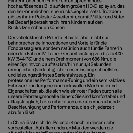
Fahrerin oder dem Fahrer ein entsprechendes
hochauflösendes Bild auf dem großen HD-Display an, das
den herkömmlichen Innenrückspiegel ersetzt. Trotzdem
gibt es ihn im Polestar 4 weiterhin, damit Mütter und Väter
bei Bedarf jederzeit nach ihren Kindern auf den
Rücksitzen schauen können.
Der vollelektrische Polestar 4 bietet aber nicht nur
bahnbrechende Innovationen und Vorteile für die
Fondpassagiere, sondern natürlich auch für die Fahrerin
oder den Fahrer. Mit einer Gesamtleistung von bis zu 400
kW (544 PS) und einem Drehmoment von 686 Nm, die
einen Sprint von 0 auf 100 km/h in nur 3,8 Sekunden
ermöglichen (vorläufig) ist er unser bislang schnellstes
und leistungsstärkstes Serienfahrzeug. Ein
professionelles Performance-Tuning und ein semi-aktives
Fahrwerk runden jene eindrucksvollen Merkmale und
Eigenschaften ab, die sich wie ein roter Faden durch alle
unsere Fahrzeugmodelle ziehen: Sie sind komfortabel und
alltagstauglich, bieten aber auch eine atemberaubende
Beschleunigung und Performance, die sich jederzeit
abrufen lässt.
In China lässt sich der Polestar 4 noch in diesem Jahr
vorbestellen. Auf allen anderen Märkten werden die