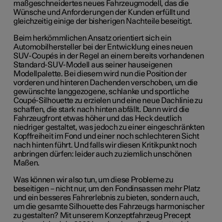
maßgeschneidertes neues Fahrzeugmodell, das die
Wünsche und Anforderungen der Kunden erfüllt und
gleichzeitig einige der bisherigen Nachteile beseitigt.
Beim herkömmlichen Ansatz orientiert sich ein
Automobilhersteller bei der Entwicklung eines neuen
SUV-Coupés in der Regel an einem bereits vorhandenen
Standard-SUV-Modell aus seiner hauseigenen
Modellpalette. Bei diesem wird nun die Position der
vorderen und hinteren Dachenden verschoben, um die
gewünschte langgezogene, schlanke und sportliche
Coupé-Silhouette zu erzielen und eine neue Dachlinie zu
schaffen, die stark nach hinten abfällt. Dann wird die
Fahrzeugfront etwas höher und das Heck deutlich
niedriger gestaltet, was jedoch zu einer eingeschränkten
Kopffreiheit im Fond und einer noch schlechteren Sicht
nach hinten führt. Und falls wir diesen Kritikpunkt noch
anbringen dürfen: leider auch zu ziemlich unschönen
Maßen.
Was können wir also tun, um diese Probleme zu
beseitigen – nicht nur, um den Fondinsassen mehr Platz
und ein besseres Fahrerlebnis zu bieten, sondern auch,
um die gesamte Silhouette des Fahrzeugs harmonischer
zu gestalten? Mit unserem Konzeptfahrzeug Precept