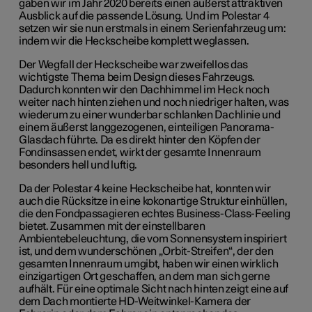
gaben wir im Jahr 2020 bereits einen äußerst attraktiven
Ausblick auf die passende Lösung. Und im Polestar 4
setzen wir sie nun erstmals in einem Serienfahrzeug um:
indem wir die Heckscheibe komplett weglassen.
Der Wegfall der Heckscheibe war zweifellos das
wichtigste Thema beim Design dieses Fahrzeugs.
Dadurch konnten wir den Dachhimmel im Heck noch
weiter nach hinten ziehen und noch niedriger halten, was
wiederum zu einer wunderbar schlanken Dachlinie und
einem äußerst langgezogenen, einteiligen Panorama-
Glasdach führte. Da es direkt hinter den Köpfen der
Fondinsassen endet, wirkt der gesamte Innenraum
besonders hell und luftig.
Da der Polestar 4 keine Heckscheibe hat, konnten wir
auch die Rücksitze in eine kokonartige Struktur einhüllen,
die den Fondpassagieren echtes Business-Class-Feeling
bietet. Zusammen mit der einstellbaren
Ambientebeleuchtung, die vom Sonnensystem inspiriert
ist, und dem wunderschönen „Orbit-Streifen“, der den
gesamten Innenraum umgibt, haben wir einen wirklich
einzigartigen Ort geschaffen, an dem man sich gerne
aufhält. Für eine optimale Sicht nach hinten zeigt eine auf
dem Dach montierte HD-Weitwinkel-Kamera der