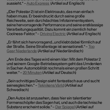
aussieht.“ –
Auto Express
(Artikel auf Englisch)
„(Der Polestar 2) ist ein Elektroauto, das man einfach
haben muss. Er beeindruckt durch seine große
Reichweite, sein durchdachtes Infotainmentsystem,
seine hervorragende Performance und seine erstklassige
Verarbeitungsqualität. Dazu kommt ein ziemlich hoher
Coolness-Faktor.“ –
Driving Electric
(Artikel auf Englisch)
„Er fährt sich hervorragend…und klebt dabei förmlich auf
der Straße. Seine Straßenlage ist sensationell.“ –
Top
Gear Niederlande
(Artikel auf Niederländisch)
„Am Ende des Tages wird einem klar: Mit dem Polestar 2
und seinem Google-Betriebssystem geht das Umdenken
in Sachen Automobilität nochmals einen großen Schritt
weiter.“ –
20 Minuten
(Artikel auf Deutsch)
„Sein schnittiges Design sieht fantastisch aus und sucht
seinesgleichen.“ –
Teknikens Värld
(Artikel auf
Schwedisch)
„Den Autos ist anzusehen, dass hier ein talentierter
Formenschöpfer das Sagen hat, und auch die technische
Substanz erscheint solide.“ –
Der Spiegel
(Artikel auf