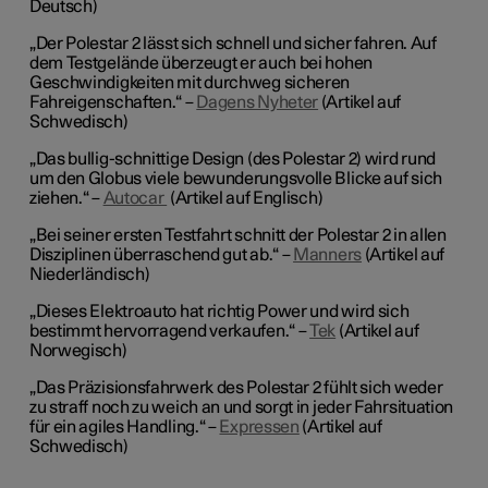
Deutsch)
„Der Polestar 2 lässt sich schnell und sicher fahren. Auf
dem Testgelände überzeugt er auch bei hohen
Geschwindigkeiten mit durchweg sicheren
Fahreigenschaften.“ –
Dagens Nyheter
(Artikel auf
Schwedisch)
„Das bullig-schnittige Design (des Polestar 2) wird rund
um den Globus viele bewunderungsvolle Blicke auf sich
ziehen.“ –
Autocar
(Artikel auf Englisch)
„Bei seiner ersten Testfahrt schnitt der Polestar 2 in allen
Disziplinen überraschend gut ab.“ –
Manners
(Artikel auf
Niederländisch)
„Dieses Elektroauto hat richtig Power und wird sich
bestimmt hervorragend verkaufen.“ –
Tek
(Artikel auf
Norwegisch)
„Das Präzisionsfahrwerk des Polestar 2 fühlt sich weder
zu straff noch zu weich an und sorgt in jeder Fahrsituation
für ein agiles Handling.“ –
Expressen
(Artikel auf
Schwedisch)