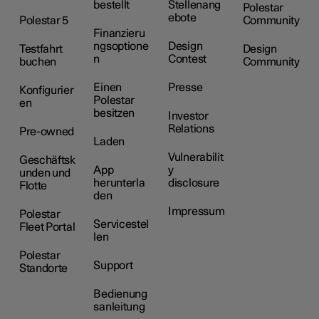
bestellt
Stellenang
Polestar
ebote
Polestar 5
Community
Finanzieru
ngsoptione
Design
Testfahrt
Design
n
Contest
buchen
Community
Einen
Presse
Konfigurier
Polestar
en
besitzen
Investor
Relations
Pre-owned
Laden
Vulnerabilit
Geschäftsk
App
y
unden und
herunterla
disclosure
Flotte
den
Impressum
Polestar
Servicestel
Fleet Portal
len
Polestar
Support
Standorte
Bedienung
sanleitung