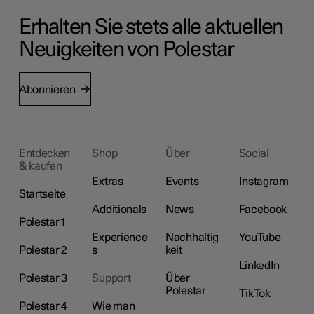
Erhalten Sie stets alle aktuellen
Neuigkeiten von Polestar
Abonnieren
Entdecken
Shop
Über
Social
& kaufen
Extras
Events
Instagram
Startseite
Additionals
News
Facebook
Polestar 1
Experience
Nachhaltig
YouTube
Polestar 2
s
keit
LinkedIn
Polestar 3
Support
Über
Polestar
TikTok
Polestar 4
Wie man