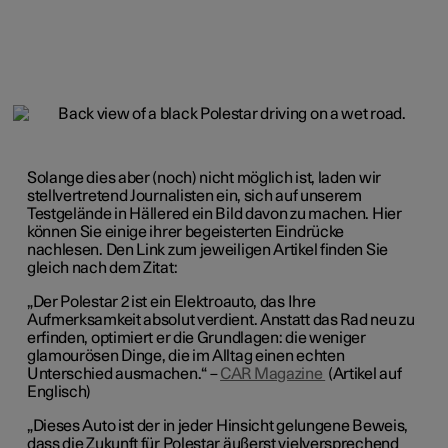
Solange dies aber (noch) nicht möglich ist, laden wir
stellvertretend Journalisten ein, sich auf unserem
Testgelände in Hällered ein Bild davon zu machen. Hier
können Sie einige ihrer begeisterten Eindrücke
nachlesen. Den Link zum jeweiligen Artikel finden Sie
gleich nach dem Zitat:
„Der Polestar 2 ist ein Elektroauto, das Ihre
Aufmerksamkeit absolut verdient. Anstatt das Rad neu zu
erfinden, optimiert er die Grundlagen: die weniger
glamourösen Dinge, die im Alltag einen echten
Unterschied ausmachen.“ –
CAR Magazine
(Artikel auf
Englisch)
„Dieses Auto ist der in jeder Hinsicht gelungene Beweis,
dass die Zukunft für Polestar äußerst vielversprechend