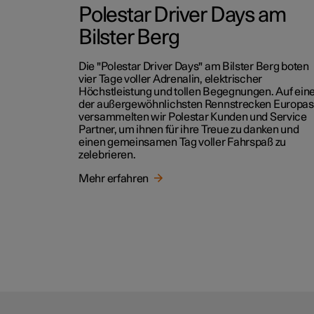
Polestar Driver Days am
Bilster Berg
Die "Polestar Driver Days" am Bilster Berg boten
vier Tage voller Adrenalin, elektrischer
Höchstleistung und tollen Begegnungen. Auf ein
der außergewöhnlichsten Rennstrecken Europas
versammelten wir Polestar Kunden und Service
Partner, um ihnen für ihre Treue zu danken und
einen gemeinsamen Tag voller Fahrspaß zu
zelebrieren.
Mehr erfahren