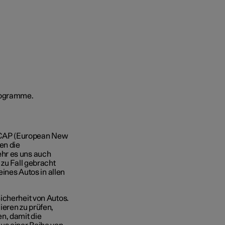
o NCAP (European New
en die
hr es uns auch
 zu Fall gebracht
eines Autos in allen
icherheit von Autos.
ieren zu prüfen,
n, damit die