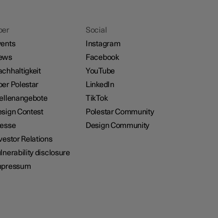
ber
Social
ents
Instagram
ews
Facebook
chhaltigkeit
YouTube
er Polestar
LinkedIn
ellenangebote
TikTok
sign Contest
Polestar Community
resse
Design Community
vestor Relations
lnerability disclosure
mpressum