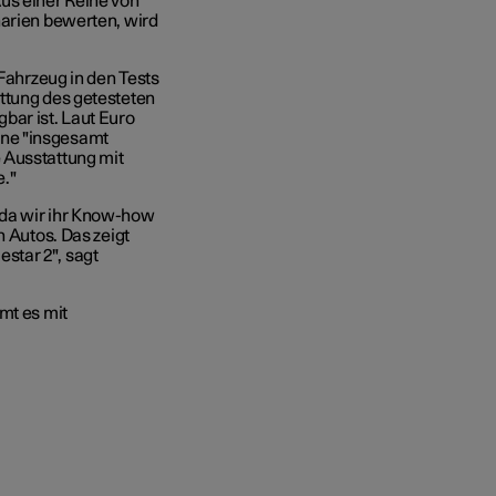
us einer Reihe von
narien bewerten, wird
 Fahrzeug in den Tests
ttung des getesteten
bar ist. Laut Euro
ine "insgesamt
 Ausstattung mit
."
 da wir ihr Know-how
n Autos. Das zeigt
star 2", sagt
mt es mit