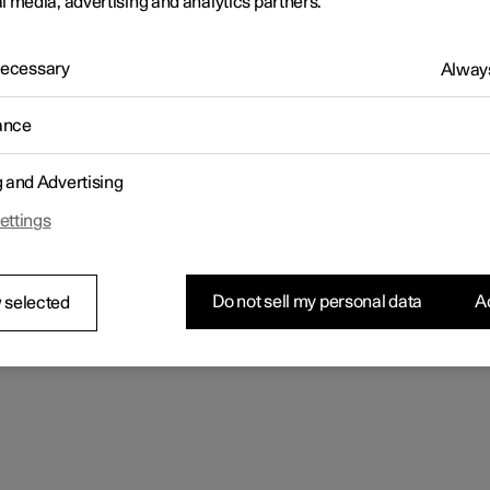
l media, advertising and analytics partners.
 Necessary
Always
ance
g and Advertising
ettings
Do not sell my personal data
Ac
 selected