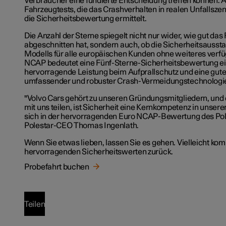
Verbraucher eine fundierte Entscheidung treffen können. A
Fahrzeugtests, die das Crashverhalten in realen Unfallsze
die Sicherheitsbewertung ermittelt.
Die Anzahl der Sterne spiegelt nicht nur wider, wie gut das
abgeschnitten hat, sondern auch, ob die Sicherheitsaussta
Modells für alle europäischen Kunden ohne weiteres verfüg
NCAP bedeutet eine Fünf-Sterne-Sicherheitsbewertung e
hervorragende Leistung beim Aufprallschutz und eine gute
umfassender und robuster Crash-Vermeidungstechnologie
"Volvo Cars gehört zu unseren Gründungsmitgliedern, und
mit uns teilen, ist Sicherheit eine Kernkompetenz in unsere
sich in der hervorragenden Euro NCAP-Bewertung des Pole
Polestar-CEO Thomas Ingenlath.
Wenn Sie etwas lieben, lassen Sie es gehen. Vielleicht kom
hervorragenden Sicherheitswerten zurück.
Probefahrt buchen
Teilen