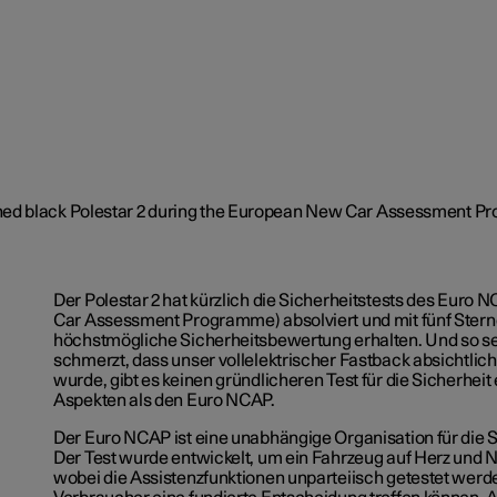
Der Polestar 2 hat kürzlich die Sicherheitstests des Eur
Car Assessment Programme) absolviert und mit fünf Stern
höchstmögliche Sicherheitsbewertung erhalten. Und so se
schmerzt, dass unser vollelektrischer Fastback absichtlich
wurde, gibt es keinen gründlicheren Test für die Sicherheit 
Aspekten als den Euro NCAP.
Der Euro NCAP ist eine unabhängige Organisation für die S
Der Test wurde entwickelt, um ein Fahrzeug auf Herz und N
wobei die Assistenzfunktionen unparteiisch getestet werde