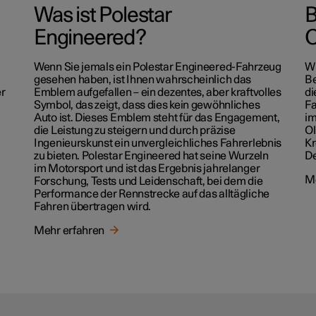
Was ist Polestar
B
Engineered?
O
Wenn Sie jemals ein Polestar Engineered-Fahrzeug
Wi
gesehen haben, ist Ihnen wahrscheinlich das
Be
er
Emblem aufgefallen – ein dezentes, aber kraftvolles
di
Symbol, das zeigt, dass dies kein gewöhnliches
Fa
Auto ist. Dieses Emblem steht für das Engagement,
im
die Leistung zu steigern und durch präzise
Ol
Ingenieurskunst ein unvergleichliches Fahrerlebnis
Kr
zu bieten. Polestar Engineered hat seine Wurzeln
De
im Motorsport und ist das Ergebnis jahrelanger
Me
Forschung, Tests und Leidenschaft, bei dem die
Performance der Rennstrecke auf das alltägliche
Fahren übertragen wird.
Mehr erfahren