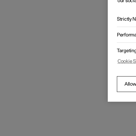
our socia
Strictly
Perform
Targetin
Cookie S
Allow