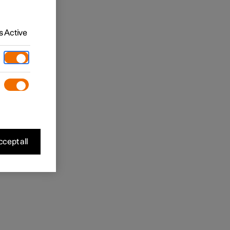
 Active
cept all