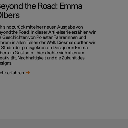
eyond the Road: Emma
lbers
r sind zurück mit einer neuen Ausgabe von
yond the Road: In dieser Artikelserie erzählen wir
e Geschichten von Polestar Fahrerinnen und
hrern in allen Teilen der Welt. Diesmal durften wir
 Studio der preisgekrönten Designerin Emma
bers zu Gast sein – hier drehte sich alles um
eativität, Nachhaltigkeit und die Zukunft des
signs.
hr erfahren