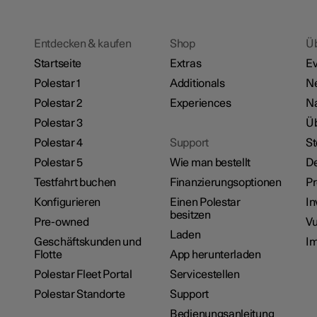
Entdecken & kaufen
Shop
Ü
Startseite
Extras
Ev
Polestar 1
Additionals
N
Polestar 2
Experiences
Na
Polestar 3
Üb
Polestar 4
Support
St
Polestar 5
Wie man bestellt
De
Testfahrt buchen
Finanzierungsoptionen
P
Konfigurieren
Einen Polestar
In
besitzen
Pre-owned
Vu
Laden
Geschäftskunden und
I
Flotte
App herunterladen
Polestar Fleet Portal
Servicestellen
Polestar Standorte
Support
Bedienungsanleitung