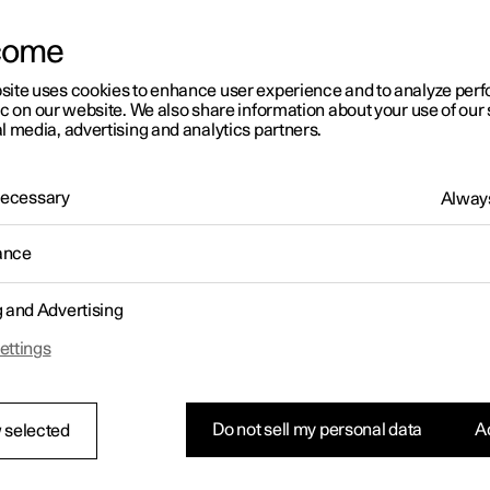
städtische Leben inklusiv und effizient. Das ist zumindest d
Melbourne.
come
site uses cookies to enhance user experience and to analyze pe
ic on our website. We also share information about your use of our 
l media, advertising and analytics partners.
 Necessary
Always
ance
g and Advertising
ettings
Do not sell my personal data
Ac
 selected