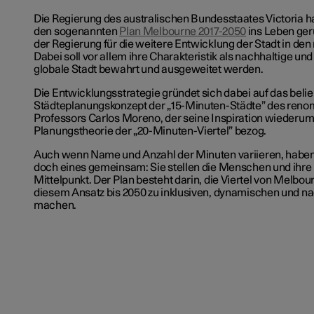
Die Regierung des australischen Bundesstaates Victoria ha
den sogenannten
Plan Melbourne 2017-2050
ins Leben ger
der Regierung für die weitere Entwicklung der Stadt in den
Dabei soll vor allem ihre Charakteristik als nachhaltige un
globale Stadt bewahrt und ausgeweitet werden.
Die Entwicklungsstrategie gründet sich dabei auf das beli
Städteplanungskonzept der „15-Minuten-Städte” des reno
Professors Carlos Moreno, der seine Inspiration wiederum
Planungstheorie der „20-Minuten-Viertel” bezog.
Auch wenn Name und Anzahl der Minuten variieren, haben
doch eines gemeinsam: Sie stellen die Menschen und ihre 
Mittelpunkt. Der Plan besteht darin, die Viertel von Melbou
diesem Ansatz bis 2050 zu inklusiven, dynamischen und na
machen.