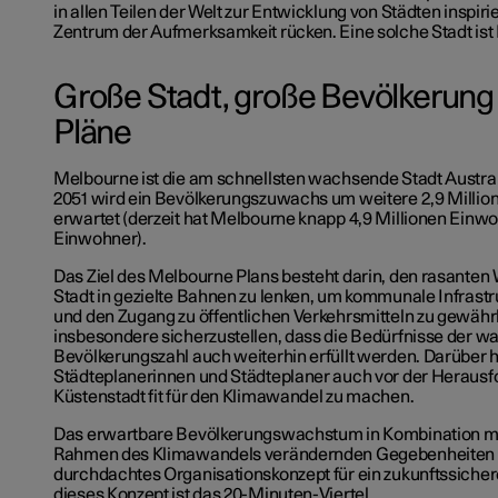
in allen Teilen der Welt zur Entwicklung von Städten inspiri
Zentrum der Aufmerksamkeit rücken. Eine solche Stadt ist
Große Stadt, große Bevölkerung
Pläne
Melbourne ist die am schnellsten wachsende Stadt Austral
2051 wird ein Bevölkerungszuwachs um weitere 2,9 Milli
erwartet (derzeit hat Melbourne knapp 4,9 Millionen Einw
Einwohner).
Das Ziel des Melbourne Plans besteht darin, den rasante
Stadt in gezielte Bahnen zu lenken, um kommunale Infras
und den Zugang zu öffentlichen Verkehrsmitteln zu gewähr
insbesondere sicherzustellen, dass die Bedürfnisse der 
Bevölkerungszahl auch weiterhin erfüllt werden. Darüber 
Städteplanerinnen und Städteplaner auch vor der Herausf
Küstenstadt fit für den Klimawandel zu machen.
Das erwartbare Bevölkerungswachstum in Kombination mi
Rahmen des Klimawandels verändernden Gegebenheiten er
durchdachtes Organisationskonzept für ein zukunftssiche
dieses Konzept ist das 20-Minuten-Viertel.