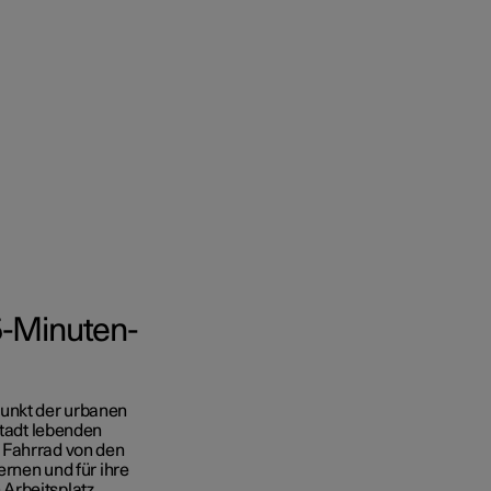
5-Minuten-
punkt der urbanen
Stadt lebenden
 Fahrrad von den
ernen und für ihre
Arbeitsplatz,