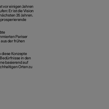
t vor einigen Jahren
ufen:
Er ist die Vision
 nächsten 35 Jahren.
d prosperierende
ebte
mmierten Pariser
 aus der frühen
 diese Konzepte
Bedürfnisse in den
rne basierend auf
chhaltigen Orten zu