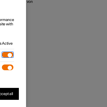
er Plan. Der Plan von
rformance
site with
 Active
cept all