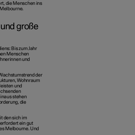
ert, die Menschen ins
 Melbourne.
 und große
iens: Bis zum Jahr
onen Menschen
ohnerinnen und
n Wachstumstrend der
trukturen, Wohnraum
leisten und
wachsenden
hinaus stehen
orderung, die
t den sich im
fordert ein gut
res Melbourne. Und