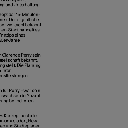
ng und Unterhaltung.
zept der 15-Minuten-
nen. Der eigentliche
r vielleicht bekannt
uten-Stadt handelt es
rinzips eines
920er-Jahre
r Clarence Perry sein
sellschaft bekannt,
g stellt. Die Planung
 ihrer
enstleistungen
 für Perry – war sein
die wachsende Anzahl
erung befindlichen
s Konzept auch die
banismus oder „New
nen und Städteplaner