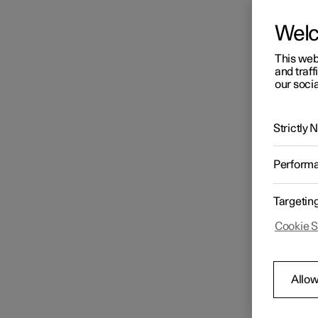
Wel
This web
and traff
our socia
Strictly
Perform
Targetin
Cookie S
Allow