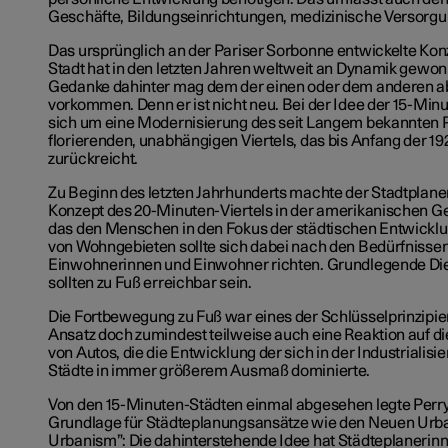
Geschäfte, Bildungseinrichtungen, medizinische Versorgu
Das ursprünglich an der Pariser Sorbonne entwickelte Kon
Stadt hat in den letzten Jahren weltweit an Dynamik gewon
Gedanke dahinter mag dem der einen oder dem anderen abe
vorkommen. Denn er ist nicht neu. Bei der Idee der 15-Min
sich um eine Modernisierung des seit Langem bekannten P
florierenden, unabhängigen Viertels, das bis Anfang der 1
zurückreicht.
Zu Beginn des letzten Jahrhunderts machte der Stadtplane
Konzept des 20-Minuten-Viertels in der amerikanischen Ge
das den Menschen in den Fokus der städtischen Entwicklun
von Wohngebieten sollte sich dabei nach den Bedürfnissen
Einwohnerinnen und Einwohner richten. Grundlegende Di
sollten zu Fuß erreichbar sein.
Die Fortbewegung zu Fuß war eines der Schlüsselprinzipien
Ansatz doch zumindest teilweise auch eine Reaktion auf 
von Autos, die die Entwicklung der sich in der Industrialisi
Städte in immer größerem Ausmaß dominierte.
Von den 15-Minuten-Städten einmal abgesehen legte Perry
Grundlage für Städteplanungsansätze wie den Neuen Ur
Urbanism”: Die dahinterstehende Idee hat Städteplanerin