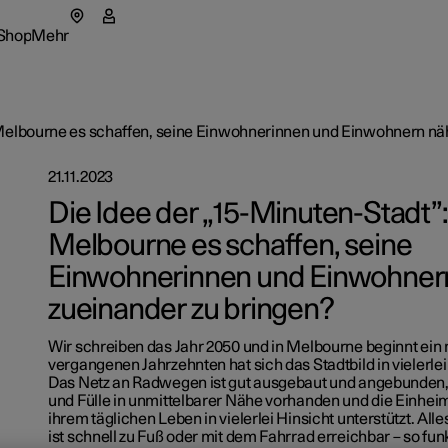
Shop
Mehr
tar 5
menü Laden
Untermenü Shop
Untermenü Mehr
 Melbourne es schaffen, seine Einwohnerinnen und Einwohnern nä
21.11.2023
Die Idee der „15-Minuten-Stadt”
Melbourne es schaffen, seine
as
Geschäft
Einwohnerinnen und Einwohner
tionals
Wie man 
d in einem neuen Fenster geöffnet)
zueinander zu bringen?
fügbare Neufahrzeuge
fügbare Neufahrzeuge
fügbare Neufahrzeuge
eriences
star Standorte
Finanzie
News
Wir schreiben das Jahr 2050 und in Melbourne beginnt ein 
igurieren
igurieren
igurieren
 Polestar
vergangenen Jahrzehnten hat sich das Stadtbild in vielerlei
Inzahlu
Events
Das Netz an Radwegen ist gut ausgebaut und angebunden, 
und Fülle in unmittelbarer Nähe vorhanden und die Einhei
owned Polestar 2
owned Polestar 3
owned Polestar 4
haltigkeit
Newslett
ihrem täglichen Leben in vielerlei Hinsicht unterstützt. A
ist schnell zu Fuß oder mit dem Fahrrad erreichbar – so fun