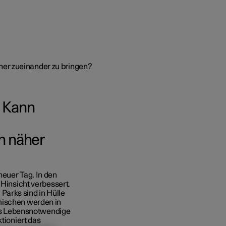
her zueinander zu bringen?
: Kann
skunden und Flotte
n näher
bestellt
rungsoptionen
neuer Tag. In den
 Hinsicht verbessert.
ngnahme
Parks sind in Hülle
mischen werden in
er abonnieren
lles Lebensnotwendige
ktioniert das