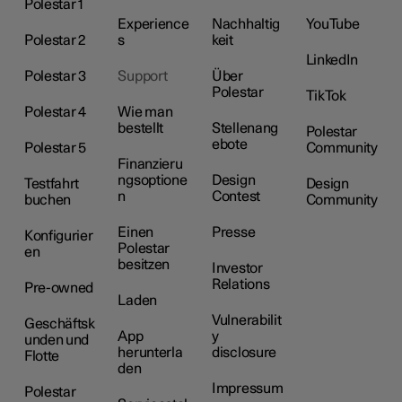
Polestar 1
Experience
Nachhaltig
YouTube
Polestar 2
s
keit
LinkedIn
Polestar 3
Support
Über
Polestar
TikTok
Polestar 4
Wie man
bestellt
Stellenang
Polestar
ebote
Polestar 5
Community
Finanzieru
ngsoptione
Design
Testfahrt
Design
n
Contest
buchen
Community
Einen
Presse
Konfigurier
Polestar
en
besitzen
Investor
Relations
Pre-owned
Laden
Vulnerabilit
Geschäftsk
App
y
unden und
herunterla
disclosure
Flotte
den
Impressum
Polestar