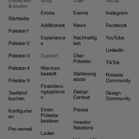
Entdecken
Shop
Über
Social
& kaufen
Extras
Events
Instagram
Startseite
Additionals
News
Facebook
Polestar 1
Experience
Nachhaltig
YouTube
Polestar 2
s
keit
LinkedIn
Polestar 3
Support
Über
Polestar
TikTok
Polestar 4
Wie man
bestellt
Stellenang
Polestar
ebote
Polestar 5
Community
Finanzieru
ngsoptione
Design
Testfahrt
Design
n
Contest
buchen
Community
Einen
Presse
Konfigurier
Polestar
en
besitzen
Investor
Relations
Pre-owned
Laden