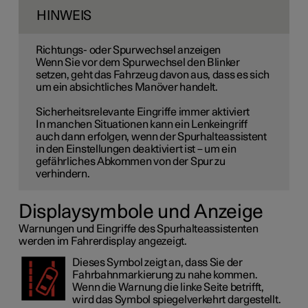
HINWEIS
Richtungs- oder Spurwechsel anzeigen
Wenn Sie vor dem Spurwechsel den Blinker
setzen, geht das Fahrzeug davon aus, dass es sich
um ein absichtliches Manöver handelt.
Sicherheitsrelevante Eingriffe immer aktiviert
In manchen Situationen kann ein Lenkeingriff
auch dann erfolgen, wenn der Spurhalteassistent
in den Einstellungen deaktiviert ist – um ein
gefährliches Abkommen von der Spur zu
verhindern.
Displaysymbole und Anzeige
Warnungen und Eingriffe des Spurhalteassistenten
werden im Fahrerdisplay angezeigt.
Dieses Symbol zeigt an, dass Sie der
Fahrbahnmarkierung zu nahe kommen.
Wenn die Warnung die linke Seite betrifft,
wird das Symbol spiegelverkehrt dargestellt.