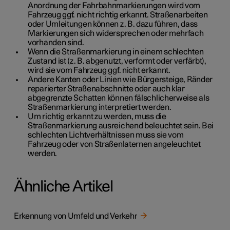
Anordnung der Fahrbahnmarkierungen wird vom
Fahrzeug ggf. nicht richtig erkannt. Straßenarbeiten
oder Umleitungen können z. B. dazu führen, dass
Markierungen sich widersprechen oder mehrfach
vorhanden sind.
Wenn die Straßenmarkierung in einem schlechten
Zustand ist (z. B. abgenutzt, verformt oder verfärbt),
wird sie vom Fahrzeug ggf. nicht erkannt.
Andere Kanten oder Linien wie Bürgersteige, Ränder
reparierter Straßenabschnitte oder auch klar
abgegrenzte Schatten können fälschlicherweise als
Straßenmarkierung interpretiert werden.
Um richtig erkannt zu werden, muss die
Straßenmarkierung ausreichend beleuchtet sein. Bei
schlechten Lichtverhältnissen muss sie vom
Fahrzeug oder von Straßenlaternen angeleuchtet
werden.
Ähnliche Artikel
Erkennung von Umfeld und Verkehr