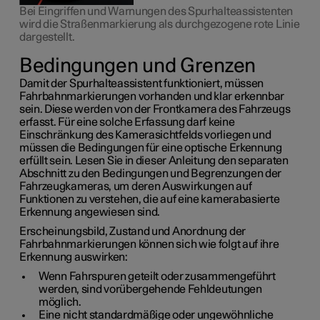
Bei Eingriffen und Warnungen des Spurhalteassistenten
wird die Straßenmarkierung als durchgezogene rote Linie
dargestellt.
Bedingungen und Grenzen
Damit der Spurhalteassistent funktioniert, müssen
Fahrbahnmarkierungen vorhanden und klar erkennbar
sein. Diese werden von der Frontkamera des Fahrzeugs
erfasst. Für eine solche Erfassung darf keine
Einschränkung des Kamerasichtfelds vorliegen und
müssen die Bedingungen für eine optische Erkennung
erfüllt sein. Lesen Sie in dieser Anleitung den separaten
Abschnitt zu den Bedingungen und Begrenzungen der
Fahrzeugkameras, um deren Auswirkungen auf
Funktionen zu verstehen, die auf eine kamerabasierte
Erkennung angewiesen sind.
Erscheinungsbild, Zustand und Anordnung der
Fahrbahnmarkierungen können sich wie folgt auf ihre
Erkennung auswirken:
Wenn Fahrspuren geteilt oder zusammengeführt
werden, sind vorübergehende Fehldeutungen
möglich.
Eine nicht standardmäßige oder ungewöhnliche