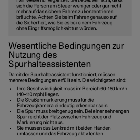
Fahrweise nur ergänzen. Sie bedeuten nicht, dass
sich die Person am Steuer weniger oder gar nicht
mehr auf das sichere Fahren zu konzentrieren
bräuchte. Achten Sie beim Fahren genauso auf
die Sicherheit, wie Sie es bei einem Fahrzeug
ohne Eingriffsmöglichkeit tun würden.
Wesentliche Bedingungen zur
Nutzung des
Spurhalteassistenten
Damit der Spurhalteassistent funktioniert, müssen
mehrere Bedingungen erfüllt sein. Die wichtigsten sind:
Ihre Geschwindigkeit muss im Bereich 60–180 km/h
(40–110 mph) liegen.
Die Straßenmarkierung muss für die
Fahrzeugkamera eindeutig erkennbar sein.
Die Spur muss breit genug sein. Bei einer sehr engen
Spur reicht der Platz zwischen Fahrzeug und
Markierung nicht aus.
Sie müssen das Lenkrad mit beiden Händen
umfassen und das Fahrzeug aktiv lenken.