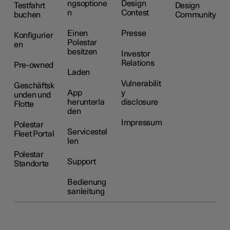
ngsoptione
Design
Testfahrt
Design
n
Contest
buchen
Community
Einen
Presse
Konfigurier
Polestar
en
besitzen
Investor
Relations
Pre-owned
Laden
Vulnerabilit
Geschäftsk
App
y
unden und
herunterla
disclosure
Flotte
den
Impressum
Polestar
Servicestel
Fleet Portal
len
Polestar
Support
Standorte
Bedienung
sanleitung