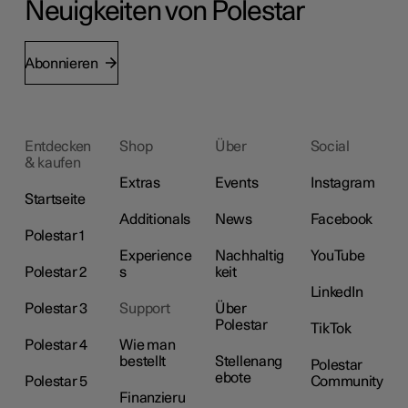
Neuigkeiten von Polestar
Abonnieren
Entdecken
Shop
Über
Social
& kaufen
Extras
Events
Instagram
Startseite
Additionals
News
Facebook
Polestar 1
Experience
Nachhaltig
YouTube
Polestar 2
s
keit
LinkedIn
Polestar 3
Support
Über
Polestar
TikTok
Polestar 4
Wie man
bestellt
Stellenang
Polestar
ebote
Polestar 5
Community
Finanzieru