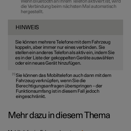
Wenn Bluetooth an Ihrem Telefon aktiviert ist, wird
die Verbindung beim nächsten Mal automatisch
hergestellt.
HINWEIS
Sie können mehrere Telefone mit dem Fahrzeug
koppeln, aber immer nur eines verbinden. Sie
stellen ein anderes Telefon als aktiv ein, indem Sie
es in der Liste der gekoppelten Geräte auswählen
oder ein neues Gerät hinzufügen.
1
Sie können das Mobiltelefon auch dann mit dem
Fahrzeug verknüpfen, wenn Sie die
Berechtigungsanfragen überspringen – der
Funktionsumfang ist in diesem Fall jedoch
eingeschränkt.
Mehr dazu in diesem Thema