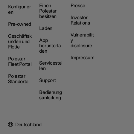
Einen
Presse
Konfigurier
Polestar
en
besitzen
Investor
Relations
Pre-owned
Laden
Vulnerabilit
Geschäftsk
App
y
unden und
herunterla
disclosure
Flotte
den
Impressum
Polestar
Servicestel
Fleet Portal
len
Polestar
Support
Standorte
Bedienung
sanleitung
Deutschland