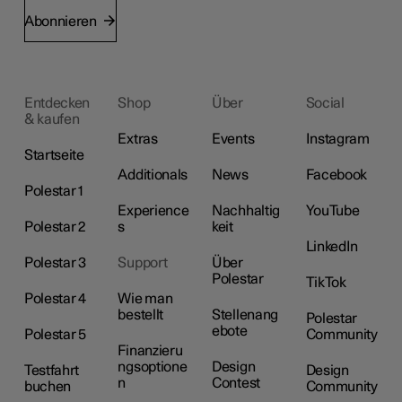
Abonnieren
Entdecken
Shop
Über
Social
& kaufen
Extras
Events
Instagram
Startseite
Additionals
News
Facebook
Polestar 1
Experience
Nachhaltig
YouTube
Polestar 2
s
keit
LinkedIn
Polestar 3
Support
Über
Polestar
TikTok
Polestar 4
Wie man
bestellt
Stellenang
Polestar
ebote
Polestar 5
Community
Finanzieru
ngsoptione
Design
Testfahrt
Design
n
Contest
buchen
Community