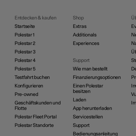
Entdecken & kaufen
Shop
Ü
Startseite
Extras
Ev
Polestar 1
Additionals
N
Polestar 2
Experiences
Na
Polestar 3
Üb
Polestar 4
Support
St
Polestar 5
Wie man bestellt
De
Testfahrt buchen
Finanzierungsoptionen
P
Konfigurieren
Einen Polestar
In
besitzen
Pre-owned
Vu
Laden
Geschäftskunden und
I
Flotte
App herunterladen
Polestar Fleet Portal
Servicestellen
Polestar Standorte
Support
Bedienungsanleitung