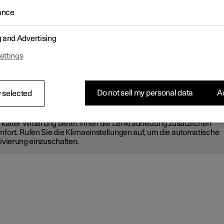
lter Witterung sorgt die Lenkradheizung für ein besonders angen
ance
fühl. Sie schalten die Lenkradheizung über das Center Display ein
g and Advertising
pen Sie am unteren Displayrand auf das Sitzsymbol
für die
rerseite.
ettings
llen Sie die gewünschte Stufe der Lenkradheizung ein.
PP
Do not sell my personal data
Ac
 selected
tomatische Lenkradheizung
 kalter Witterung bietet Ihnen die Lenkradheizung zusätzlichen
fort. Rufen Sie die Klimaeinstellungen auf, um die automatische
ivierung einzuschalten.