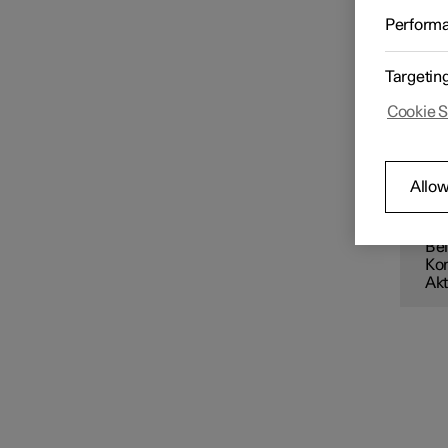
Bei ka
Perform
Fahrge
Innenraum
aus.
Targetin
Tip
Fah
Cookie S
Ste
Klimaanlage
TI
Allow
Bedienelemente der
Klimaanlage
Au
Bei
Kom
Akt