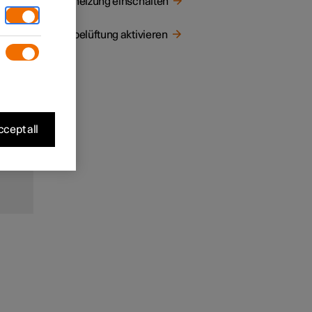
Sitzheizung einschalten
ehmes
 und
Sitzbelüftung aktivieren
cept all