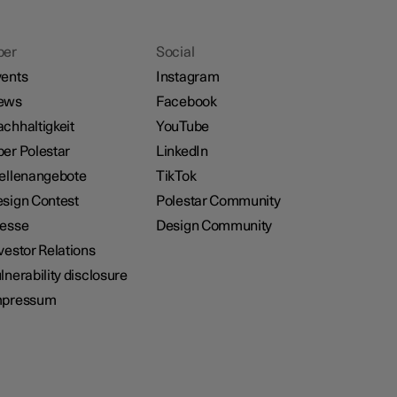
ber
Social
ents
Instagram
ews
Facebook
chhaltigkeit
YouTube
er Polestar
LinkedIn
ellenangebote
TikTok
sign Contest
Polestar Community
resse
Design Community
vestor Relations
lnerability disclosure
mpressum