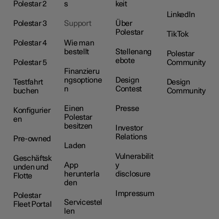
Polestar 2
s
keit
LinkedIn
Polestar 3
Support
Über
Polestar
TikTok
Polestar 4
Wie man
bestellt
Stellenang
Polestar
ebote
Polestar 5
Community
Finanzieru
ngsoptione
Design
Testfahrt
Design
n
Contest
buchen
Community
Einen
Presse
Konfigurier
Polestar
en
besitzen
Investor
Relations
Pre-owned
Laden
Vulnerabilit
Geschäftsk
App
y
unden und
herunterla
disclosure
Flotte
den
Impressum
Polestar
Servicestel
Fleet Portal
len