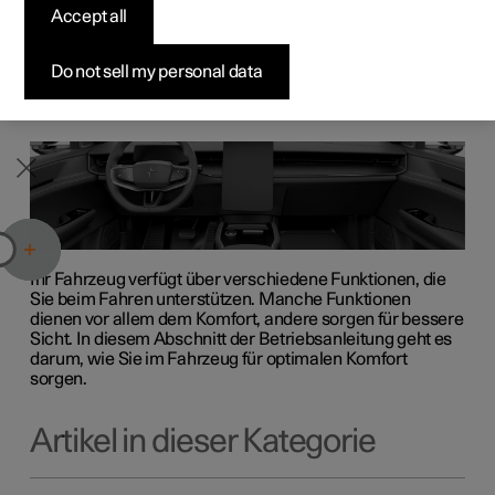
Bedienelementen für Sitzverstellung, Klimatisierung und
Accept all
Konfigurieren
Konfigurieren
Konfigurieren
Polestar 5 entdecken
Ladenetzwerk
Finanzierungsoptionen
Events
Fenster vertraut.
Pre-owned Polestar 2
Pre-owned Polestar 3
Pre-owned Polestar 4
Konfigurieren
Zu Hause Laden
Inzahlungnahme
Newsletter abonnieren
Do not sell my personal data
Ihr Fahrzeug verfügt über verschiedene Funktionen, die
Sie beim Fahren unterstützen. Manche Funktionen
dienen vor allem dem Komfort, andere sorgen für bessere
Sicht. In diesem Abschnitt der Betriebsanleitung geht es
darum, wie Sie im Fahrzeug für optimalen Komfort
sorgen.
Artikel in dieser Kategorie