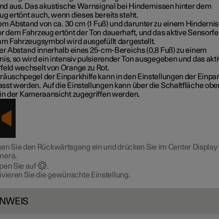
tand aus. Das akustische Warnsignal bei Hindernissen hinter dem
ug ertönt auch, wenn dieses bereits steht.
em Abstand von
ca. 30 cm (1 Fuß)
und darunter zu einem Hindernis 
or dem Fahrzeug ertönt der Ton dauerhaft, und das aktive Sensorfe
 am Fahrzeugsymbol wird ausgefüllt dargestellt.
der Abstand innerhalb eines
25-cm-Bereichs (0,8 Fuß)
zu einem
nis, so wird ein intensiv pulsierender Ton ausgegeben und das akt
feld wechselt von Orange zu Rot.
räuschpegel der Einparkhilfe kann in den Einstellungen der Einpar
sst werden. Auf die Einstellungen kann über die Schaltfläche obe
 in der Kameraansicht zugegriffen werden.
en Sie den Rückwärtsgang ein und drücken Sie im Center Display 
mera.
pen Sie auf
.
ivieren Sie die gewünschte Einstellung.
INWEIS