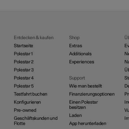
Entdecken & kaufen
Shop
Ü
Startseite
Extras
Ev
Polestar 1
Additionals
N
Polestar 2
Experiences
Na
Polestar 3
Üb
Polestar 4
Support
St
Polestar 5
Wie man bestellt
De
Testfahrt buchen
Finanzierungsoptionen
P
Konfigurieren
Einen Polestar
In
besitzen
Pre-owned
Vu
Laden
Geschäftskunden und
I
Flotte
App herunterladen