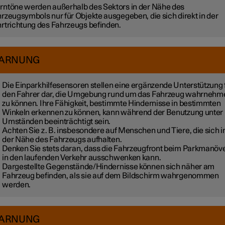
ntöne werden außerhalb des Sektors in der Nähe des
rzeugsymbols nur für Objekte ausgegeben, die sich direkt in der
rtrichtung des Fahrzeugs befinden.
ARNUNG
Die Einparkhilfesensoren stellen eine ergänzende Unterstützung 
den Fahrer dar, die Umgebung rund um das Fahrzeug wahrnehm
zu können. Ihre Fähigkeit, bestimmte Hindernisse in bestimmten
Winkeln erkennen zu können, kann während der Benutzung unter
Umständen beeinträchtigt sein.
Achten Sie z. B. insbesondere auf Menschen und Tiere, die sich i
der Nähe des Fahrzeugs aufhalten.
Denken Sie stets daran, dass die Fahrzeugfront beim Parkmanöv
in den laufenden Verkehr ausschwenken kann.
Dargestellte Gegenstände/Hindernisse können sich näher am
Fahrzeug befinden, als sie auf dem Bildschirm wahrgenommen
werden.
ARNUNG