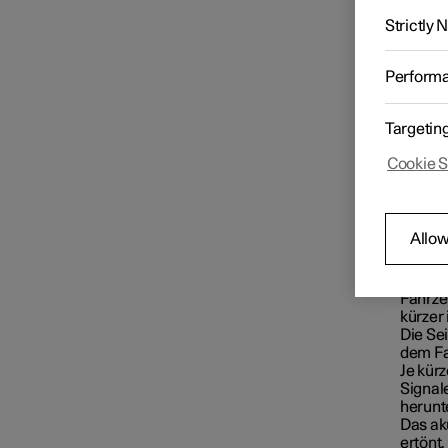
Displa
Tempomatfunktionen
Strictly
Perform
Funktionen
Geschwindigkeitsbegrenzung
Targetin
Cookie S
Abstandswarnung
Displa
Allow
Blind Spot Information
Auf de
zwisch
Der mar
Fahrze
Cross Traffic Alert
kürzer
Die Se
dem Fa
Je kürz
Rear Collision Warning
Signal
herunt
Das ak
ertönt