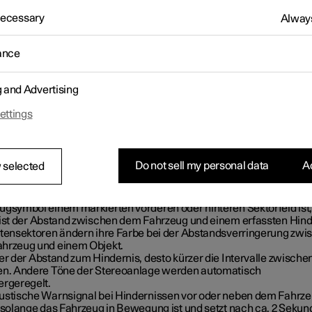
y und akustische Signale über den Abstand zu Hindernissen informi
 Necessary
Always
ance
g and Advertising
ettings
yanzeige mit Hinderniszonen und Sensorsektoren.
Do not sell my personal data
Ac
 selected
m Center Display erscheint ein Übersichtsbild, das das Verhältnis
en dem Fahrzeug und erfassten Hindernissen zeigt.
kierte Sektor zeigt an, wo sich das Hindernis befindet. Je näher d
ugsymbol einem markierten vorderen oder hinteren Sektorfeld ist,
 ist der Abstand zwischen dem Fahrzeug und einem erfassten Hind
itensektoren ändern ihre Farbe bei der Abstandsverringerung zwi
hrzeug und einem Objekt.
er der Abstand zum Hindernis, desto kürzer die Intervalle zwische
en. Andere Töne der Stereoanlage werden automatisch
ergeregelt.
ustische Warnsignal bei Hindernissen vor oder neben dem Fahrz
, solange das Fahrzeug in Bewegung ist und setzt nach
ca. 2 Sekun