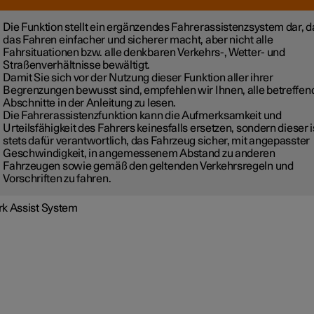
Die Funktion stellt ein ergänzendes Fahrerassistenzsystem dar, d
das Fahren einfacher und sicherer macht, aber nicht alle
Fahrsituationen bzw. alle denkbaren Verkehrs-, Wetter- und
Straßenverhältnisse bewältigt.
Damit Sie sich vor der Nutzung dieser Funktion aller ihrer
Begrenzungen bewusst sind, empfehlen wir Ihnen, alle betreffe
Abschnitte in der Anleitung zu lesen.
Die Fahrerassistenzfunktion kann die Aufmerksamkeit und
Urteilsfähigkeit des Fahrers keinesfalls ersetzen, sondern dieser i
stets dafür verantwortlich, das Fahrzeug sicher, mit angepasster
Geschwindigkeit, in angemessenem Abstand zu anderen
Fahrzeugen sowie gemäß den geltenden Verkehrsregeln und
Vorschriften zu fahren.
rk Assist System