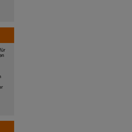
für
en
n
er