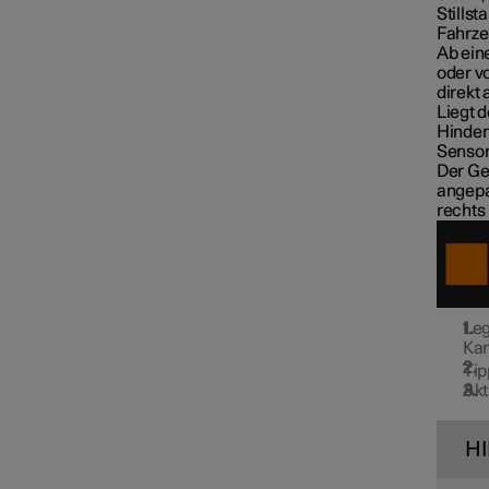
Connected Safety
Stills
Fahrze
Ab ein
oder v
Fahrerassistenz bei
direkt
Unfallgefahr
Liegt 
Hinder
Sensor
Der Ge
Driver Alert Control
angepa
rechts
Spurhalteassistent
Leg
Elektronische
Ka
Stabilitätsregelung
Tip
Akt
Verkehrszeicheninformation
H