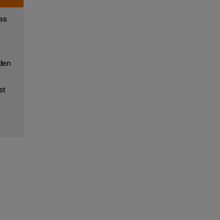
as
nden
st