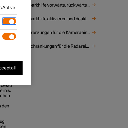
ert.
Einparkhilfe vorwärts, rückwärts und seitwärts
 Active
Einparkhilfe aktivieren und deaktivieren
Begrenzungen für die Kameraeinheit
Beschränkungen für die Radareinheit
cept all
as
 desto
ernis.
schen
n den
eug
den