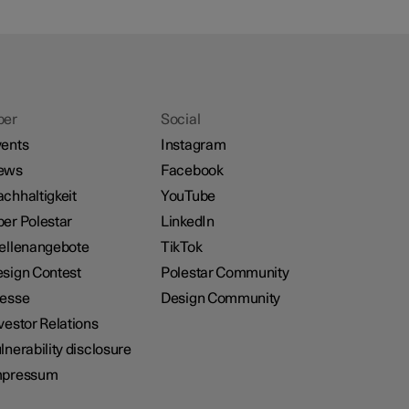
ber
Social
ents
Instagram
ews
Facebook
chhaltigkeit
YouTube
er Polestar
LinkedIn
ellenangebote
TikTok
sign Contest
Polestar Community
resse
Design Community
vestor Relations
lnerability disclosure
mpressum