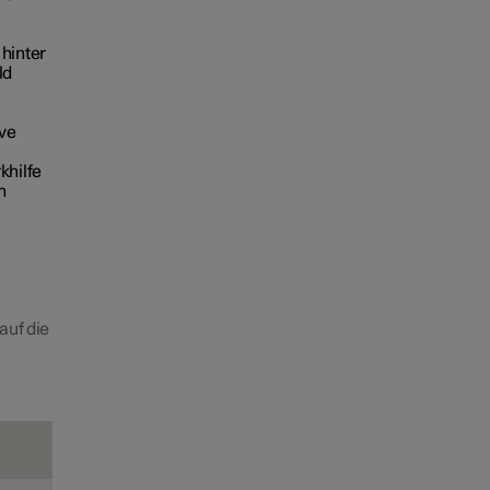
hinter
ld
ive
khilfe
n
auf die