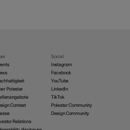
ber
Social
ents
Instagram
ews
Facebook
chhaltigkeit
YouTube
er Polestar
LinkedIn
ellenangebote
TikTok
sign Contest
Polestar Community
resse
Design Community
vestor Relations
lnerability disclosure