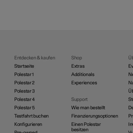
Entdecken & kaufen
Shop
Ü
Startseite
Extras
Ev
Polestar 1
Additionals
N
Polestar 2
Experiences
Na
Polestar 3
Üb
Polestar 4
Support
St
Polestar 5
Wie man bestellt
De
Testfahrt buchen
Finanzierungsoptionen
P
Konfigurieren
Einen Polestar
In
besitzen
Pre-owned
Vu