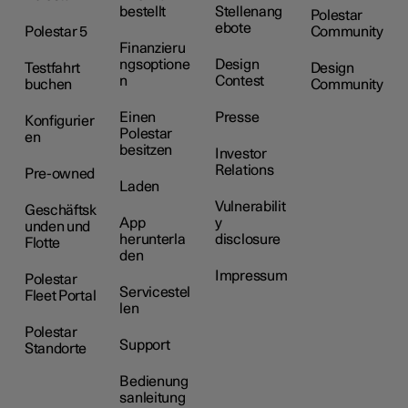
bestellt
Stellenang
Polestar
ebote
Polestar 5
Community
Finanzieru
ngsoptione
Design
Testfahrt
Design
n
Contest
buchen
Community
Einen
Presse
Konfigurier
Polestar
en
besitzen
Investor
Relations
Pre-owned
Laden
Vulnerabilit
Geschäftsk
App
y
unden und
herunterla
disclosure
Flotte
den
Impressum
Polestar
Servicestel
Fleet Portal
len
Polestar
Support
Standorte
Bedienung
sanleitung