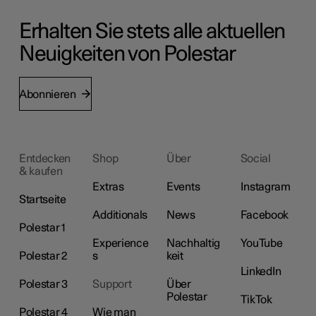
Erhalten Sie stets alle aktuellen
Neuigkeiten von Polestar
Abonnieren
Entdecken
Shop
Über
Social
& kaufen
Extras
Events
Instagram
Startseite
Additionals
News
Facebook
Polestar 1
Experience
Nachhaltig
YouTube
Polestar 2
s
keit
LinkedIn
Polestar 3
Support
Über
Polestar
TikTok
Polestar 4
Wie man