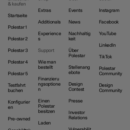
& kaufen
Extras
Events
Instagram
Startseite
Additionals
News
Facebook
Polestar 1
Experience
Nachhaltig
YouTube
Polestar 2
s
keit
LinkedIn
Polestar 3
Support
Über
Polestar
TikTok
Polestar 4
Wie man
bestellt
Stellenang
Polestar
ebote
Polestar 5
Community
Finanzieru
ngsoptione
Design
Testfahrt
Design
n
Contest
buchen
Community
Einen
Presse
Konfigurier
Polestar
en
besitzen
Investor
Relations
Pre-owned
Laden
Vulnerabilit