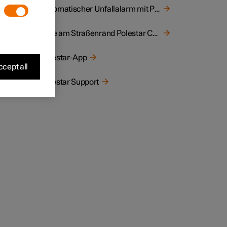
Ihnen
Automatischer Unfallalarm mit Polestar Connect
sole
Hilfe am Straßenrand Polestar Connect
Polestar-App
cept all
Polestar Support