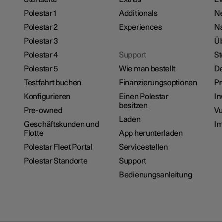
Polestar 1
Additionals
N
Polestar 2
Experiences
Na
Polestar 3
Üb
Polestar 4
Support
St
Polestar 5
Wie man bestellt
De
Testfahrt buchen
Finanzierungsoptionen
P
Konfigurieren
Einen Polestar
In
besitzen
Pre-owned
Vu
Laden
Geschäftskunden und
I
Flotte
App herunterladen
Polestar Fleet Portal
Servicestellen
Polestar Standorte
Support
Bedienungsanleitung