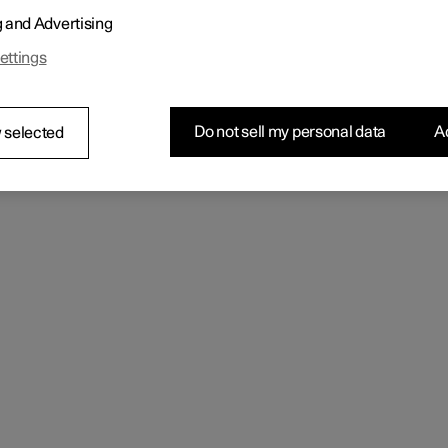
den Bedien- und Komfortfunktionen über die
Polestar
-App bietet 
g and Advertising
ar Connect über die Tasten
SOS
und
CONNECT
an der Deckenkon
ute Hilfe bei einem Unfall oder einer Panne.
ettings
Do not sell my personal data
Ac
 selected