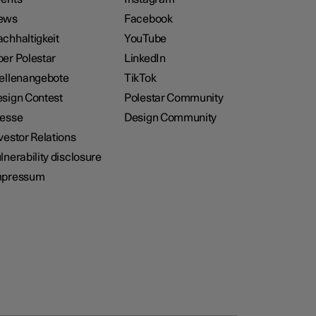
ews
Facebook
chhaltigkeit
YouTube
er Polestar
LinkedIn
ellenangebote
TikTok
sign Contest
Polestar Community
resse
Design Community
vestor Relations
lnerability disclosure
mpressum