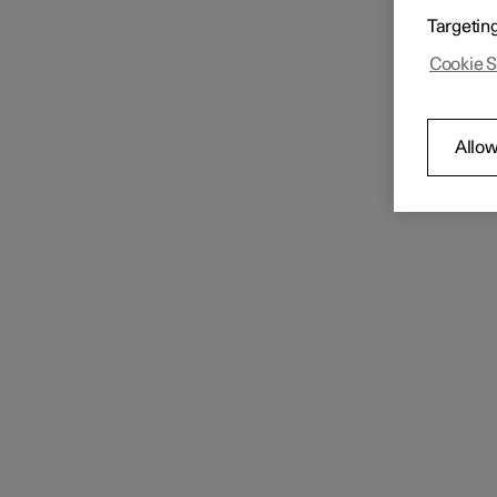
Polestar Connect-Dienste
Neben 
Targetin
Polest
auch ak
Cookie S
Nützliche Informationen über
Polestar Connect
Allow