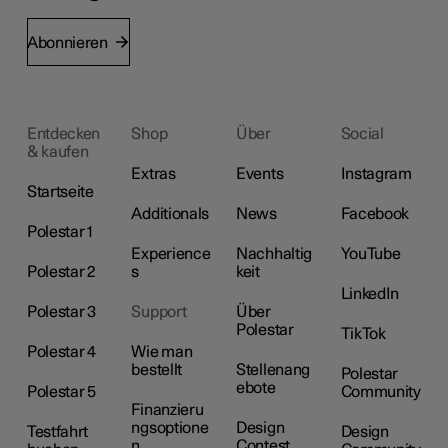
Abonnieren
Entdecken
Shop
Über
Social
& kaufen
Extras
Events
Instagram
Startseite
Additionals
News
Facebook
Polestar 1
Experience
Nachhaltig
YouTube
Polestar 2
s
keit
LinkedIn
Polestar 3
Support
Über
Polestar
TikTok
Polestar 4
Wie man
bestellt
Stellenang
Polestar
ebote
Polestar 5
Community
Finanzieru
ngsoptione
Design
Testfahrt
Design
n
Contest