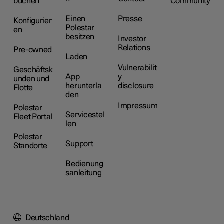
buchen
Community
Einen
Presse
Konfigurier
Polestar
en
besitzen
Investor
Relations
Pre-owned
Laden
Vulnerabilit
Geschäftsk
App
y
unden und
herunterla
disclosure
Flotte
den
Impressum
Polestar
Servicestel
Fleet Portal
len
Polestar
Support
Standorte
Bedienung
sanleitung
Deutschland