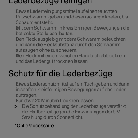
Lederbezüge reinigen
Etwas Lederreinigungsmittel auf einen feuchten
Putzschwamm geben und diesen so lange kneten, bis
Schaum entsteht.
Mit dem Schwamm in kreisförmigen Bewegungen die
befleckte Stelle bearbeiten.
Den Fleck ausgiebig mit dem Schwamm befeuchten
und dann die Flecksubstanz durch den Schwamm
aufsaugen ohne zu scheuern.
Den Fleck mit einem weichen Handtuch abtrocknen
und das Leder gut trocknen lassen
Schutz für die Lederbezüge
Etwas Lederschutzmittel auf ein Tuch geben und dann
in sanften kreisförmigen Bewegungen auf das Leder
auftragen.
Für etwa
20 Minuten
trocknen lassen.
Die Schutzbehandlung der Lederbezüge verstärkt
die Haltbarkeit gegen die Einwirkungen der UV-
Strahlung durch Sonnenlicht.
*
Optie/accessoire.