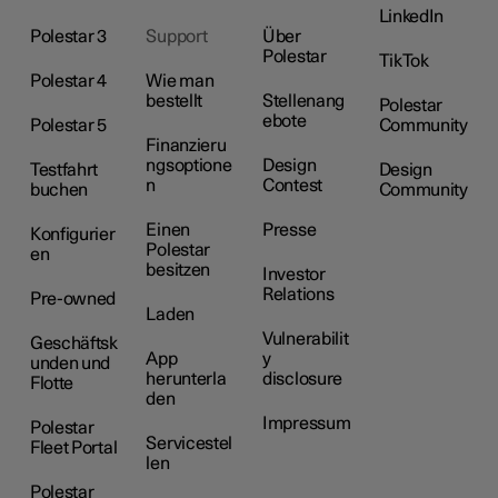
LinkedIn
Polestar 3
Support
Über
Polestar
TikTok
Polestar 4
Wie man
bestellt
Stellenang
Polestar
ebote
Polestar 5
Community
Finanzieru
ngsoptione
Design
Testfahrt
Design
n
Contest
buchen
Community
Einen
Presse
Konfigurier
Polestar
en
besitzen
Investor
Relations
Pre-owned
Laden
Vulnerabilit
Geschäftsk
App
y
unden und
herunterla
disclosure
Flotte
den
Impressum
Polestar
Servicestel
Fleet Portal
len
Polestar