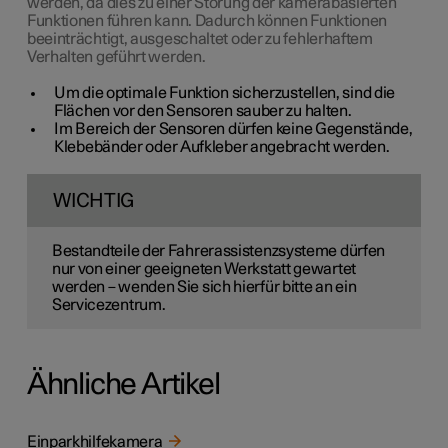
werden, da dies zu einer Störung der kamerabasierten
Funktionen führen kann. Dadurch können Funktionen
beeinträchtigt, ausgeschaltet oder zu fehlerhaftem
Verhalten geführt werden.
Um die optimale Funktion sicherzustellen, sind die
Flächen vor den Sensoren sauber zu halten.
Im Bereich der Sensoren dürfen keine Gegenstände,
Klebebänder oder Aufkleber angebracht werden.
WICHTIG
Bestandteile der Fahrerassistenzsysteme dürfen
nur von einer geeigneten Werkstatt gewartet
werden – wenden Sie sich hierfür bitte an ein
Servicezentrum.
Ähnliche Artikel
Einparkhilfekamera