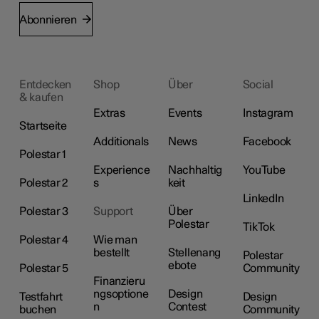
Abonnieren
Entdecken
Shop
Über
Social
& kaufen
Extras
Events
Instagram
Startseite
Additionals
News
Facebook
Polestar 1
Experience
Nachhaltig
YouTube
Polestar 2
s
keit
LinkedIn
Polestar 3
Support
Über
Polestar
TikTok
Polestar 4
Wie man
bestellt
Stellenang
Polestar
ebote
Polestar 5
Community
Finanzieru
ngsoptione
Design
Testfahrt
Design
n
Contest
buchen
Community