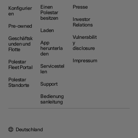
Einen
Presse
Konfigurier
Polestar
en
besitzen
Investor
Relations
Pre-owned
Laden
Vulnerabilit
Geschäftsk
App
y
unden und
herunterla
disclosure
Flotte
den
Impressum
Polestar
Servicestel
Fleet Portal
len
Polestar
Support
Standorte
Bedienung
sanleitung
Deutschland