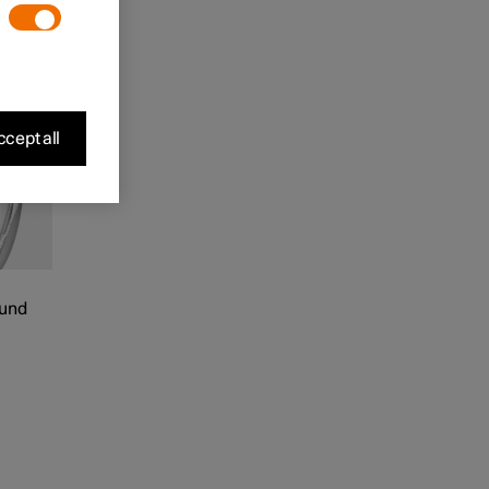
cept all
 und