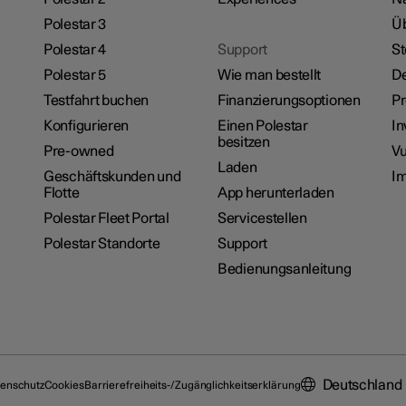
Polestar 3
Üb
Polestar 4
Support
St
Polestar 5
Wie man bestellt
De
Testfahrt buchen
Finanzierungsoptionen
P
Konfigurieren
Einen Polestar
In
besitzen
Pre-owned
Vu
Laden
Geschäftskunden und
I
Flotte
App herunterladen
Polestar Fleet Portal
Servicestellen
Polestar Standorte
Support
Bedienungsanleitung
Deutschland
enschutz
Cookies
Barrierefreiheits-/Zugänglichkeitserklärung