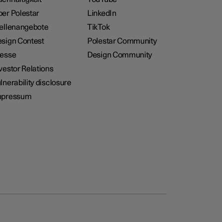
er Polestar
LinkedIn
ellenangebote
TikTok
sign Contest
Polestar Community
resse
Design Community
vestor Relations
lnerability disclosure
mpressum