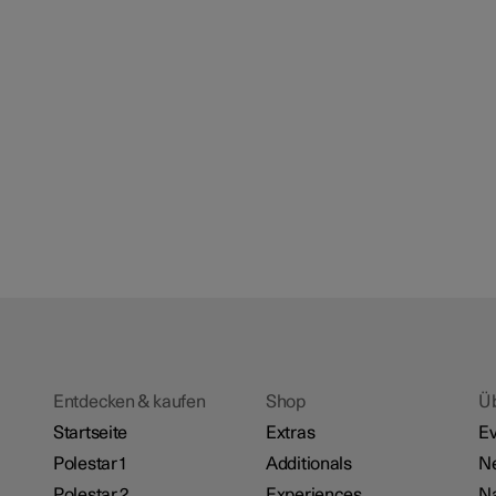
Entdecken & kaufen
Shop
Ü
Startseite
Extras
Ev
Polestar 1
Additionals
N
Polestar 2
Experiences
Na