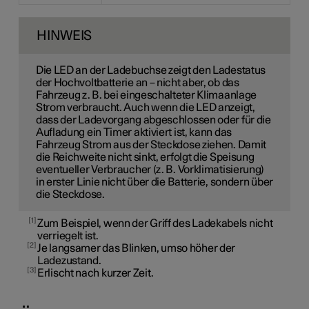
HINWEIS
Die LED an der Ladebuchse zeigt den Ladestatus
der Hochvoltbatterie an – nicht aber, ob das
Fahrzeug z. B. bei eingeschalteter Klimaanlage
Strom verbraucht. Auch wenn die LED anzeigt,
dass der Ladevorgang abgeschlossen oder für die
Aufladung ein Timer aktiviert ist, kann das
Fahrzeug Strom aus der Steckdose ziehen. Damit
die Reichweite nicht sinkt, erfolgt die Speisung
eventueller Verbraucher (z. B. Vorklimatisierung)
in erster Linie nicht über die Batterie, sondern über
die Steckdose.
1
Zum Beispiel, wenn der Griff des Ladekabels nicht
verriegelt ist.
2
Je langsamer das Blinken, umso höher der
Ladezustand.
3
Erlischt nach kurzer Zeit.