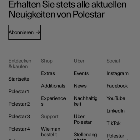
Erhalten Sie stets alle aktuellen
Neuigkeiten von Polestar
Abonnieren
Entdecken
Shop
Über
Social
& kaufen
Extras
Events
Instagram
Startseite
Additionals
News
Facebook
Polestar 1
Experience
Nachhaltig
YouTube
Polestar 2
s
keit
LinkedIn
Polestar 3
Support
Über
Polestar
TikTok
Polestar 4
Wie man
bestellt
Stellenang
Polestar