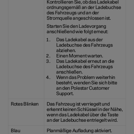
Kontrollieren Sie, ob das Ladekabel
ordnungsgemäß an der Ladebuchse
des Fahrzeugs und an der
Stromquelle angeschlossen ist.
Starten Sie den Ladevorgang
anschließend wie folgt erneut:
Das Ladekabel aus der
Ladebuchse des Fahrzeugs
abziehen.
Einen Moment warten.
Das Ladekabel erneut an die
Ladebuchse des Fahrzeugs
anschließen.
Wenn das Problem weiterhin
besteht, wenden Sie sich bitte
an den Polestar Customer
Support.
Rotes Blinken
Das Fahrzeug ist verriegelt und
erkennt keinen Schlüssel in der Nähe,
wenn das Ladekabel über die Taste
an der Ladebuchse entriegelt wird.
Blau
Planmäßige Aufladung aktiviert.