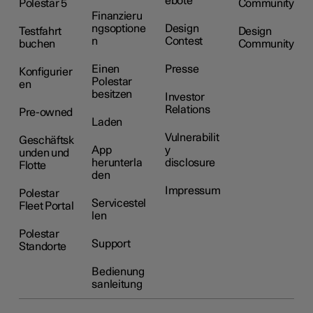
ebote
Polestar 5
Community
Finanzieru
ngsoptione
Design
Testfahrt
Design
n
Contest
buchen
Community
Einen
Presse
Konfigurier
Polestar
en
besitzen
Investor
Relations
Pre-owned
Laden
Vulnerabilit
Geschäftsk
App
y
unden und
herunterla
disclosure
Flotte
den
Impressum
Polestar
Servicestel
Fleet Portal
len
Polestar
Support
Standorte
Bedienung
sanleitung