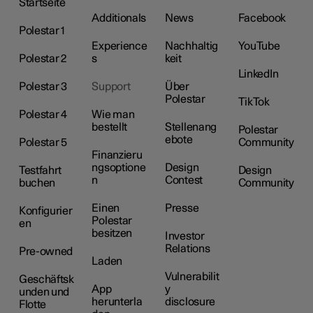
Startseite
Additionals
News
Facebook
Polestar 1
Experience
Nachhaltig
YouTube
Polestar 2
s
keit
LinkedIn
Polestar 3
Support
Über
Polestar
TikTok
Polestar 4
Wie man
bestellt
Stellenang
Polestar
ebote
Polestar 5
Community
Finanzieru
ngsoptione
Design
Testfahrt
Design
n
Contest
buchen
Community
Einen
Presse
Konfigurier
Polestar
en
besitzen
Investor
Relations
Pre-owned
Laden
Vulnerabilit
Geschäftsk
App
y
unden und
herunterla
disclosure
Flotte