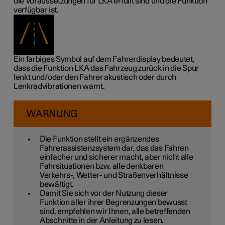
die Voraussetzungen für LKA erfüllt sind und die Funktion
verfügbar ist.
Ein farbiges Symbol auf dem Fahrerdisplay bedeutet,
dass die Funktion LKA das Fahrzeug zurück in die Spur
lenkt und/oder den Fahrer akustisch oder durch
Lenkradvibrationen warnt.
WARNUNG
Die Funktion stellt ein ergänzendes
Fahrerassistenzsystem dar, das das Fahren
einfacher und sicherer macht, aber nicht alle
Fahrsituationen bzw. alle denkbaren
Verkehrs-, Wetter- und Straßenverhältnisse
bewältigt.
Damit Sie sich vor der Nutzung dieser
Funktion aller ihrer Begrenzungen bewusst
sind, empfehlen wir Ihnen, alle betreffenden
Abschnitte in der Anleitung zu lesen.