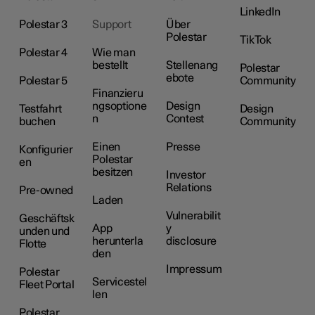
LinkedIn
Polestar 3
Support
Über
Polestar
TikTok
Polestar 4
Wie man
bestellt
Stellenang
Polestar
ebote
Polestar 5
Community
Finanzieru
ngsoptione
Design
Testfahrt
Design
n
Contest
buchen
Community
Einen
Presse
Konfigurier
Polestar
en
besitzen
Investor
Relations
Pre-owned
Laden
Vulnerabilit
Geschäftsk
App
y
unden und
herunterla
disclosure
Flotte
den
Impressum
Polestar
Servicestel
Fleet Portal
len
Polestar